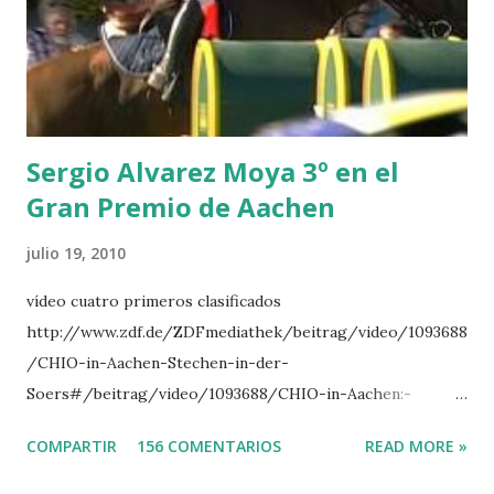
LORENZO -AHLMANN 5 L’ESPOIR -GULLIKSEN 6
TOPINAMBOUR -LEPREVOST 7 WISCONSIN 111 -MOYA 8
INTERTOY Z - BRASH 9 HERALD –CORDON 10 SELDANA
DI CAMPALTO -SHARBATLY Vuelta Triunfal... el ganador
del Gran Premio en su vuelta de honor
Sergio Alvarez Moya 3º en el
Gran Premio de Aachen
julio 19, 2010
vídeo cuatro primeros clasificados
http://www.zdf.de/ZDFmediathek/beitrag/video/1093688
/CHIO-in-Aachen-Stechen-in-der-
Soers#/beitrag/video/1093688/CHIO-in-Aachen:-
Stechen-in-der-Soers
COMPARTIR
156 COMENTARIOS
READ MORE »