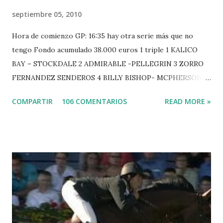
septiembre 05, 2010
Hora de comienzo GP: 16:35 hay otra serie más que no
tengo Fondo acumulado 38.000 euros 1 triple 1 KALICO
BAY – STOCKDALE 2 ADMIRABLE -PELLEGRIN 3 ZORRO
FERNANDEZ SENDEROS 4 BILLY BISHOP- MCPHERSON 5
LORD DU MONT MILON -GARMENDIA 6 MISTER DAVIER
COMPARTIR
106 COMENTARIOS
READ MORE »
-EPAILLARD 7 GIG AMAI M WHITAKER 8 SILVANA DU
HUIS -STAUT 9 WIVINA -FAGERSTROM 10 LORD DE
THEIZE - GUILLON 2 triple 1 CASINO -DJUPVIC 2
CHESTER Z -VAN ASTEN 3 LOYD 12 - BRAATEN 4 STAR
POWER - MILLAR 5 ARMANIE -VOORN 6 QUERLYBET
HERO -LEJAUNE 7 MO CHROI - O’BRIEN 8 CARMENA Z -
BREEN 9 JALLA DE GAVIERE -RAMZY AL DUHAMI 10
NOVEL -PHILIPPAERTS 3 triple 1 LATE NIGHT -LEVY 2 K
CLUB LADY -O’CONNOR 3 QUICK STUDY - HOUGH 4