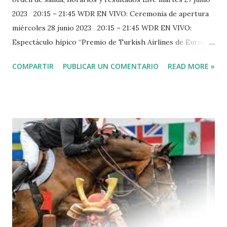
2023 20:15 – 21:45 WDR EN VIVO: Ceremonia de apertura
miércoles 28 junio 2023 20:15 – 21:45 WDR EN VIVO:
Espectáculo hípico “Premio de Turkish Airlines de Europa”
jueves 29 junio 2023 20:15 – 22:40 WDR EN VIVO:
COMPARTIR
PUBLICAR UN COMENTARIO
READ MORE »
Concurso de saltos “Mercedes‐Benz Nations Cup” viernes
30 junio 2023 14:15 – 17:00 WDR LIVE: Concurso hípico
“Premio RWE de Renania del Norte-Westfalia” y “Premio
Feinkost Käfer” sábado 1 de julio de 2023 11:00 am – 1:00
pm WDR LIVE: Versatilidad “SAP Cup” 15:15 – 17:15 WDR
LIVE: Salto “Premio Allianz” Además: Resumen Dressur
Grand Prix Spécial “MEGGLE‐Prize” y Resumen “Price of
the Schwartz Group”, prueba de maratón de cuatro en
mano domingo 2 julio 2023 11:00 – 13:00 WDR LIVE:
Dressage Grand Prix Freestyle “Deutsche Bank Prize”
13:55 – 15:45 WDR LIVE: Salto 1ª ronda “Rolex Grand Prix”
16:15 – 17:00 ZDF LIVE : Concurso de saltos 2ª ron...