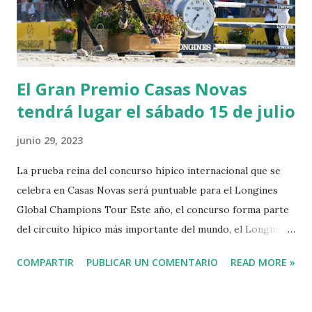
El Gran Premio Casas Novas
tendrá lugar el sábado 15 de julio
junio 29, 2023
La prueba reina del concurso hípico internacional que se
celebra en Casas Novas será puntuable para el Longines
Global Champions Tour Este año, el concurso forma parte
del circuito hípico más importante del mundo, el Longines
Global Champions Tour. El circuito, fundado en el año 2006
COMPARTIR
PUBLICAR UN COMENTARIO
READ MORE »
por el jinete olímpico Jan Tops, cuenta este año con 16
sedes. Comenzó en el mes de marzo en Doha, para
recorrer después Miami, Ciudad de Mexico, Madrid, Saint