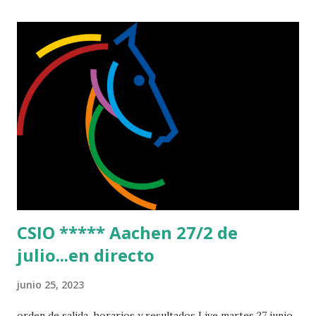
Tropez, Cannes, Estocolmo, París y Mónaco. A Coruña será
la décima parada y la prueba reina del concurso, el Gran
Premio Casas Novas, cerrará la jornada del sábado. Los
asistentes podrán disfrutar de una prueba en la que 40 de
las mejores combinaciones del mundo (tras haber
clasificado previamente en el Trofeo CaixaBank del viernes)
se darán cita para ganar puntos para la clasificación del
circuito y el ansiado premio de 300.000€. Entre los
participantes del concurso, podremos ver al líder en la
clasificación, Maikel Van der Vleuten. El jinete holan...
CSIO ***** Aachen 27/2 de
julio...en directo
junio 25, 2023
orden de salida, horarios y resultados Live martes 27 junio