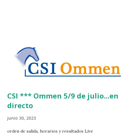
sido elegido ... Para salvar nuestros "sueños"... LAE y sus
primitivas de todos los colores, habidas y por haber, están
temblando...12.000 casas de apuestas tiene Asturias (Bares)
con sus correspondientes máquinas tragaperras... En
muchos casos 2 por local, se puede decir más alto, pero no
ser más imbéciles... ¡Ah!... que eso no se toca... Que se nos
van los votos... Lo próximo será prohibir la sidra... Por qué
tiene alcohol... O los cuchillos en los restaurantes... Arma de
destrucción masiva de chuletones... ...
CSI *** Ommen 5/9 de julio...en
directo
junio 30, 2023
orden de salida, horarios y resultados Live