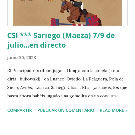
CSI *** Sariego (Maeza) 7/9 de
julio...en directo
junio 30, 2023
El Principado prohíbe jugar al bingo con la abuela (como
diría bukowski) en Luanco, Oviedo, La Felguera, Pola de
Siero, Avilés, Luarca, Sariego,Chas… Etc. ya sabéis, los que
hasta ahora habéis jugado una gemelita en un concurso
hípico, sois unos depravados sin escrúpulos, unos
COMPARTIR
PUBLICAR UN COMENTARIO
READ MORE »
"yihadistas de la apuesta", el señor Fernández y su gobierno
velará por vuestra alma y os reconducirá de tan perniciosa
conducta (85 años pecando y no sabías nada) para eso ha