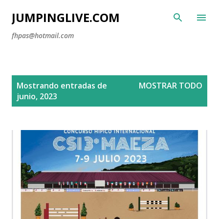
Ir al contenido principal
JUMPINGLIVE.COM
fhpas@hotmail.com
E
Mostrando entradas de
MOSTRAR TODO
n
junio, 2023
t
r
a
d
a
s