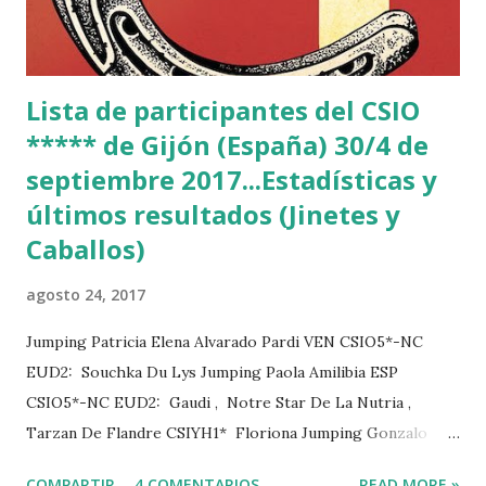
Lista de participantes del CSIO
***** de Gijón (España) 30/4 de
septiembre 2017...Estadísticas y
últimos resultados (Jinetes y
Caballos)
agosto 24, 2017
Jumping Patricia Elena Alvarado Pardi VEN CSIO5*-NC
EUD2: Souchka Du Lys Jumping Paola Amilibia ESP
CSIO5*-NC EUD2: Gaudi , Notre Star De La Nutria ,
Tarzan De Flandre CSIYH1* Floriona Jumping Gonzalo
Añon Suarez ESP CSIO5*-NC EUD2: Ad Amigo B , Qlamp
COMPARTIR
4 COMENTARIOS
READ MORE »