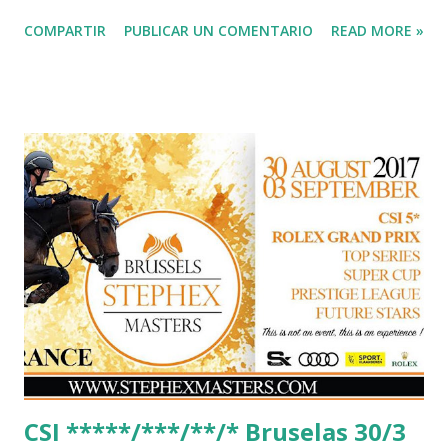
no era así. Recuerdo mi primer Campeonato de Asturias en
COMPARTIR
PUBLICAR UN COMENTARIO
READ MORE »
1973 (campeonato astur-galaico) celebrado en Las Mestas y
aquellos concursos nacionales que se disputaban en julio y
el internacional de agosto, en el que se disfrutaba año tras
año del verde de Las Mestas. Entonces el internacional de
agosto era el buque insignia de la divertida, famosa y
floreciente ruta de los concursos hípicos asturianos. Con la
llegada del CSIO, el escenario cambió. Las normas FEI,
junto con la forma de aplicarlas, lo hicieron intratable y el
ambiente del “internacional” cambió. El gigante, lleno de
soberbia y complejo aldeanista, sólo deseaba lo extranjero
y lejano, despreciando lo suyo y cercano. Tampoco hubo
suerte con los políticos municipales y dirigentes
federativos,...
CSI *****/***/**/* Bruselas 30/3