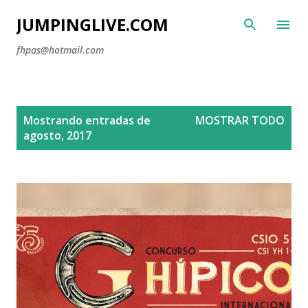
Ir al contenido principal
JUMPINGLIVE.COM
fhpas@hotmail.com
E
Mostrando entradas de
MOSTRAR TODO
n
agosto, 2017
t
r
a
d
a
s