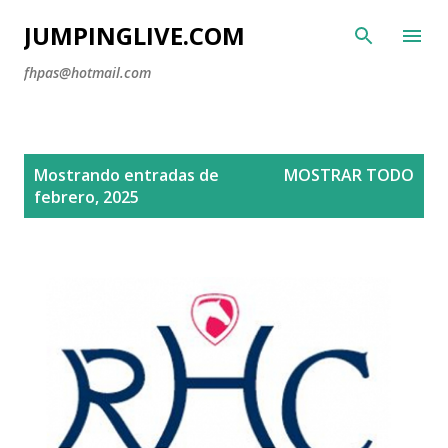
Ir al contenido principal
JUMPINGLIVE.COM
fhpas@hotmail.com
E
Mostrando entradas de
MOSTRAR TODO
n
febrero, 2025
t
r
a
d
a
s