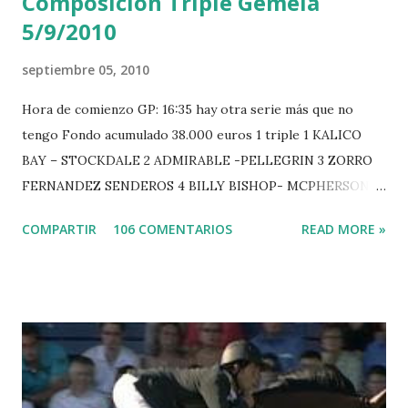
Composición Triple Gemela
5/9/2010
septiembre 05, 2010
Hora de comienzo GP: 16:35 hay otra serie más que no
tengo Fondo acumulado 38.000 euros 1 triple 1 KALICO
BAY – STOCKDALE 2 ADMIRABLE -PELLEGRIN 3 ZORRO
FERNANDEZ SENDEROS 4 BILLY BISHOP- MCPHERSON 5
LORD DU MONT MILON -GARMENDIA 6 MISTER DAVIER
COMPARTIR
106 COMENTARIOS
READ MORE »
-EPAILLARD 7 GIG AMAI M WHITAKER 8 SILVANA DU
HUIS -STAUT 9 WIVINA -FAGERSTROM 10 LORD DE
THEIZE - GUILLON 2 triple 1 CASINO -DJUPVIC 2
CHESTER Z -VAN ASTEN 3 LOYD 12 - BRAATEN 4 STAR
POWER - MILLAR 5 ARMANIE -VOORN 6 QUERLYBET
HERO -LEJAUNE 7 MO CHROI - O’BRIEN 8 CARMENA Z -
BREEN 9 JALLA DE GAVIERE -RAMZY AL DUHAMI 10