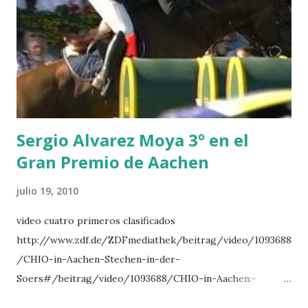
NOVEL -PHILIPPAERTS 3 triple 1 LATE NIGHT -LEVY 2 K
CLUB LADY -O’CONNOR 3 QUICK STUDY - HOUGH 4
LORENZO -AHLMANN 5 L’ESPOIR -GULLIKSEN 6
TOPINAMBOUR -LEPREVOST 7 WISCONSIN 111 -MOYA 8
INTERTOY Z - BRASH 9 HERALD –CORDON 10 SELDANA
DI CAMPALTO -SHARBATLY Vuelta Triunfal... el ganador
del Gran Premio en su vuelta de honor
Sergio Alvarez Moya 3º en el
Gran Premio de Aachen
julio 19, 2010
vídeo cuatro primeros clasificados
http://www.zdf.de/ZDFmediathek/beitrag/video/1093688
/CHIO-in-Aachen-Stechen-in-der-
Soers#/beitrag/video/1093688/CHIO-in-Aachen:-
Stechen-in-der-Soers