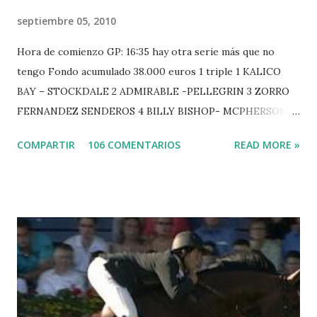
septiembre 05, 2010
Hora de comienzo GP: 16:35 hay otra serie más que no
tengo Fondo acumulado 38.000 euros 1 triple 1 KALICO
BAY – STOCKDALE 2 ADMIRABLE -PELLEGRIN 3 ZORRO
FERNANDEZ SENDEROS 4 BILLY BISHOP- MCPHERSON 5
LORD DU MONT MILON -GARMENDIA 6 MISTER DAVIER
COMPARTIR
106 COMENTARIOS
READ MORE »
-EPAILLARD 7 GIG AMAI M WHITAKER 8 SILVANA DU
HUIS -STAUT 9 WIVINA -FAGERSTROM 10 LORD DE
THEIZE - GUILLON 2 triple 1 CASINO -DJUPVIC 2
CHESTER Z -VAN ASTEN 3 LOYD 12 - BRAATEN 4 STAR
POWER - MILLAR 5 ARMANIE -VOORN 6 QUERLYBET
HERO -LEJAUNE 7 MO CHROI - O’BRIEN 8 CARMENA Z -
BREEN 9 JALLA DE GAVIERE -RAMZY AL DUHAMI 10
NOVEL -PHILIPPAERTS 3 triple 1 LATE NIGHT -LEVY 2 K
CLUB LADY -O’CONNOR 3 QUICK STUDY - HOUGH 4