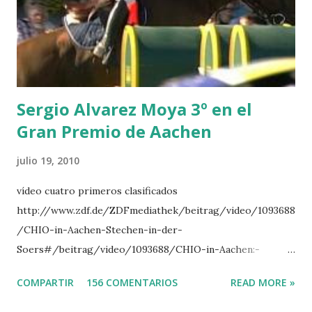
LORENZO -AHLMANN 5 L’ESPOIR -GULLIKSEN 6
TOPINAMBOUR -LEPREVOST 7 WISCONSIN 111 -MOYA 8
INTERTOY Z - BRASH 9 HERALD –CORDON 10 SELDANA
DI CAMPALTO -SHARBATLY Vuelta Triunfal... el ganador
del Gran Premio en su vuelta de honor
Sergio Alvarez Moya 3º en el
Gran Premio de Aachen
julio 19, 2010
vídeo cuatro primeros clasificados
http://www.zdf.de/ZDFmediathek/beitrag/video/1093688
/CHIO-in-Aachen-Stechen-in-der-
Soers#/beitrag/video/1093688/CHIO-in-Aachen:-
Stechen-in-der-Soers
COMPARTIR
156 COMENTARIOS
READ MORE »