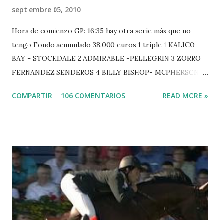
septiembre 05, 2010
Hora de comienzo GP: 16:35 hay otra serie más que no
tengo Fondo acumulado 38.000 euros 1 triple 1 KALICO
BAY – STOCKDALE 2 ADMIRABLE -PELLEGRIN 3 ZORRO
FERNANDEZ SENDEROS 4 BILLY BISHOP- MCPHERSON 5
LORD DU MONT MILON -GARMENDIA 6 MISTER DAVIER
COMPARTIR
106 COMENTARIOS
READ MORE »
-EPAILLARD 7 GIG AMAI M WHITAKER 8 SILVANA DU
HUIS -STAUT 9 WIVINA -FAGERSTROM 10 LORD DE
THEIZE - GUILLON 2 triple 1 CASINO -DJUPVIC 2
CHESTER Z -VAN ASTEN 3 LOYD 12 - BRAATEN 4 STAR
POWER - MILLAR 5 ARMANIE -VOORN 6 QUERLYBET
HERO -LEJAUNE 7 MO CHROI - O’BRIEN 8 CARMENA Z -
BREEN 9 JALLA DE GAVIERE -RAMZY AL DUHAMI 10
NOVEL -PHILIPPAERTS 3 triple 1 LATE NIGHT -LEVY 2 K
CLUB LADY -O’CONNOR 3 QUICK STUDY - HOUGH 4