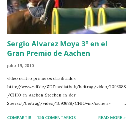
LORENZO -AHLMANN 5 L’ESPOIR -GULLIKSEN 6
TOPINAMBOUR -LEPREVOST 7 WISCONSIN 111 -MOYA 8
INTERTOY Z - BRASH 9 HERALD –CORDON 10 SELDANA
DI CAMPALTO -SHARBATLY Vuelta Triunfal... el ganador
del Gran Premio en su vuelta de honor
Sergio Alvarez Moya 3º en el
Gran Premio de Aachen
julio 19, 2010
vídeo cuatro primeros clasificados
http://www.zdf.de/ZDFmediathek/beitrag/video/1093688
/CHIO-in-Aachen-Stechen-in-der-
Soers#/beitrag/video/1093688/CHIO-in-Aachen:-
Stechen-in-der-Soers
COMPARTIR
156 COMENTARIOS
READ MORE »