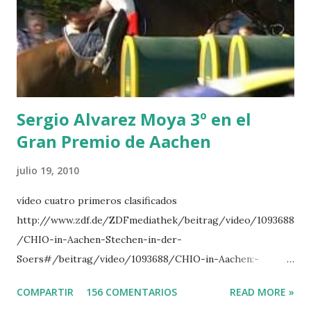
CLUB LADY -O’CONNOR 3 QUICK STUDY - HOUGH 4
LORENZO -AHLMANN 5 L’ESPOIR -GULLIKSEN 6
TOPINAMBOUR -LEPREVOST 7 WISCONSIN 111 -MOYA 8
INTERTOY Z - BRASH 9 HERALD –CORDON 10 SELDANA
DI CAMPALTO -SHARBATLY Vuelta Triunfal... el ganador
del Gran Premio en su vuelta de honor
Sergio Alvarez Moya 3º en el
Gran Premio de Aachen
julio 19, 2010
vídeo cuatro primeros clasificados
http://www.zdf.de/ZDFmediathek/beitrag/video/1093688
/CHIO-in-Aachen-Stechen-in-der-
Soers#/beitrag/video/1093688/CHIO-in-Aachen:-
Stechen-in-der-Soers
COMPARTIR
156 COMENTARIOS
READ MORE »