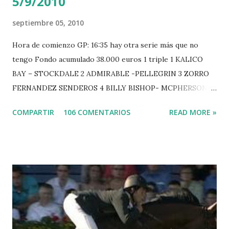
5/9/2010
septiembre 05, 2010
Hora de comienzo GP: 16:35 hay otra serie más que no
tengo Fondo acumulado 38.000 euros 1 triple 1 KALICO
BAY – STOCKDALE 2 ADMIRABLE -PELLEGRIN 3 ZORRO
FERNANDEZ SENDEROS 4 BILLY BISHOP- MCPHERSON 5
LORD DU MONT MILON -GARMENDIA 6 MISTER DAVIER
COMPARTIR
106 COMENTARIOS
READ MORE »
-EPAILLARD 7 GIG AMAI M WHITAKER 8 SILVANA DU
HUIS -STAUT 9 WIVINA -FAGERSTROM 10 LORD DE
THEIZE - GUILLON 2 triple 1 CASINO -DJUPVIC 2
CHESTER Z -VAN ASTEN 3 LOYD 12 - BRAATEN 4 STAR
POWER - MILLAR 5 ARMANIE -VOORN 6 QUERLYBET
HERO -LEJAUNE 7 MO CHROI - O’BRIEN 8 CARMENA Z -
BREEN 9 JALLA DE GAVIERE -RAMZY AL DUHAMI 10
NOVEL -PHILIPPAERTS 3 triple 1 LATE NIGHT -LEVY 2 K