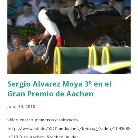
HERO -LEJAUNE 7 MO CHROI - O’BRIEN 8 CARMENA Z -
BREEN 9 JALLA DE GAVIERE -RAMZY AL DUHAMI 10
NOVEL -PHILIPPAERTS 3 triple 1 LATE NIGHT -LEVY 2 K
CLUB LADY -O’CONNOR 3 QUICK STUDY - HOUGH 4
LORENZO -AHLMANN 5 L’ESPOIR -GULLIKSEN 6
TOPINAMBOUR -LEPREVOST 7 WISCONSIN 111 -MOYA 8
INTERTOY Z - BRASH 9 HERALD –CORDON 10 SELDANA
DI CAMPALTO -SHARBATLY Vuelta Triunfal... el ganador
del Gran Premio en su vuelta de honor
Sergio Alvarez Moya 3º en el
Gran Premio de Aachen
julio 19, 2010
vídeo cuatro primeros clasificados
http://www.zdf.de/ZDFmediathek/beitrag/video/1093688
/CHIO-in-Aachen-Stechen-in-der-