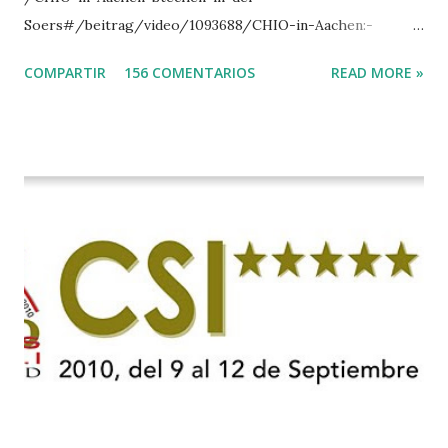
Soers#/beitrag/video/1093688/CHIO-in-Aachen:-
Stechen-in-der-Soers
COMPARTIR
156 COMENTARIOS
READ MORE »