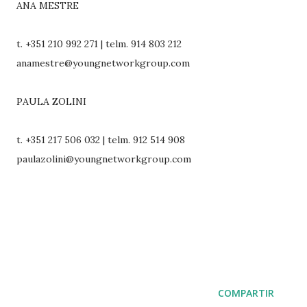
ANA MESTRE
t. +351 210 992 271 | telm. 914 803 212
anamestre@youngnetworkgroup.com
PAULA ZOLINI
t. +351 217 506 032 | telm. 912 514 908
paulazolini@youngnetworkgroup.com
COMPARTIR