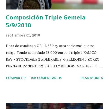
Composición Triple Gemela
5/9/2010
septiembre 05, 2010
Hora de comienzo GP: 16:35 hay otra serie más que no
tengo Fondo acumulado 38.000 euros 1 triple 1 KALICO
BAY – STOCKDALE 2 ADMIRABLE -PELLEGRIN 3 ZORRO
FERNANDEZ SENDEROS 4 BILLY BISHOP- MCPHERSON 5
LORD DU MONT MILON -GARMENDIA 6 MISTER DAVIER
COMPARTIR
106 COMENTARIOS
READ MORE »
-EPAILLARD 7 GIG AMAI M WHITAKER 8 SILVANA DU
HUIS -STAUT 9 WIVINA -FAGERSTROM 10 LORD DE
THEIZE - GUILLON 2 triple 1 CASINO -DJUPVIC 2
CHESTER Z -VAN ASTEN 3 LOYD 12 - BRAATEN 4 STAR
POWER - MILLAR 5 ARMANIE -VOORN 6 QUERLYBET