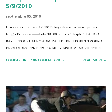
5/9/2010
septiembre 05, 2010
Hora de comienzo GP: 16:35 hay otra serie más que no
tengo Fondo acumulado 38.000 euros 1 triple 1 KALICO
BAY – STOCKDALE 2 ADMIRABLE -PELLEGRIN 3 ZORRO
FERNANDEZ SENDEROS 4 BILLY BISHOP- MCPHERSON 5
LORD DU MONT MILON -GARMENDIA 6 MISTER DAVIER
COMPARTIR
106 COMENTARIOS
READ MORE »
-EPAILLARD 7 GIG AMAI M WHITAKER 8 SILVANA DU
HUIS -STAUT 9 WIVINA -FAGERSTROM 10 LORD DE
THEIZE - GUILLON 2 triple 1 CASINO -DJUPVIC 2
CHESTER Z -VAN ASTEN 3 LOYD 12 - BRAATEN 4 STAR
POWER - MILLAR 5 ARMANIE -VOORN 6 QUERLYBET
HERO -LEJAUNE 7 MO CHROI - O’BRIEN 8 CARMENA Z -
BREEN 9 JALLA DE GAVIERE -RAMZY AL DUHAMI 10
NOVEL -PHILIPPAERTS 3 triple 1 LATE NIGHT -LEVY 2 K