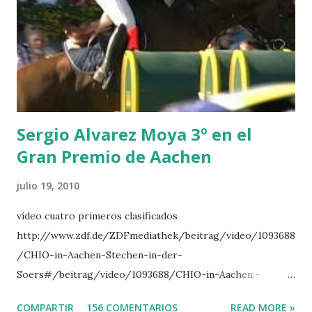
CLUB LADY -O’CONNOR 3 QUICK STUDY - HOUGH 4
LORENZO -AHLMANN 5 L’ESPOIR -GULLIKSEN 6
TOPINAMBOUR -LEPREVOST 7 WISCONSIN 111 -MOYA 8
INTERTOY Z - BRASH 9 HERALD –CORDON 10 SELDANA
DI CAMPALTO -SHARBATLY Vuelta Triunfal... el ganador
del Gran Premio en su vuelta de honor
Sergio Alvarez Moya 3º en el
Gran Premio de Aachen
julio 19, 2010
vídeo cuatro primeros clasificados
http://www.zdf.de/ZDFmediathek/beitrag/video/1093688
/CHIO-in-Aachen-Stechen-in-der-
Soers#/beitrag/video/1093688/CHIO-in-Aachen:-
Stechen-in-der-Soers
COMPARTIR
156 COMENTARIOS
READ MORE »