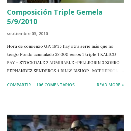
Composición Triple Gemela
5/9/2010
septiembre 05, 2010
Hora de comienzo GP: 16:35 hay otra serie más que no
tengo Fondo acumulado 38.000 euros 1 triple 1 KALICO
BAY – STOCKDALE 2 ADMIRABLE -PELLEGRIN 3 ZORRO
FERNANDEZ SENDEROS 4 BILLY BISHOP- MCPHERSON 5
LORD DU MONT MILON -GARMENDIA 6 MISTER DAVIER
COMPARTIR
106 COMENTARIOS
READ MORE »
-EPAILLARD 7 GIG AMAI M WHITAKER 8 SILVANA DU
HUIS -STAUT 9 WIVINA -FAGERSTROM 10 LORD DE
THEIZE - GUILLON 2 triple 1 CASINO -DJUPVIC 2
CHESTER Z -VAN ASTEN 3 LOYD 12 - BRAATEN 4 STAR
POWER - MILLAR 5 ARMANIE -VOORN 6 QUERLYBET
HERO -LEJAUNE 7 MO CHROI - O’BRIEN 8 CARMENA Z -