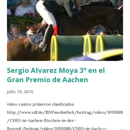
BREEN 9 JALLA DE GAVIERE -RAMZY AL DUHAMI 10
NOVEL -PHILIPPAERTS 3 triple 1 LATE NIGHT -LEVY 2 K
CLUB LADY -O’CONNOR 3 QUICK STUDY - HOUGH 4
LORENZO -AHLMANN 5 L’ESPOIR -GULLIKSEN 6
TOPINAMBOUR -LEPREVOST 7 WISCONSIN 111 -MOYA 8
INTERTOY Z - BRASH 9 HERALD –CORDON 10 SELDANA
DI CAMPALTO -SHARBATLY Vuelta Triunfal... el ganador
del Gran Premio en su vuelta de honor
Sergio Alvarez Moya 3º en el
Gran Premio de Aachen
julio 19, 2010
vídeo cuatro primeros clasificados
http://www.zdf.de/ZDFmediathek/beitrag/video/1093688
/CHIO-in-Aachen-Stechen-in-der-
Soers#/beitrag/video/1093688/CHIO-in-Aachen:-