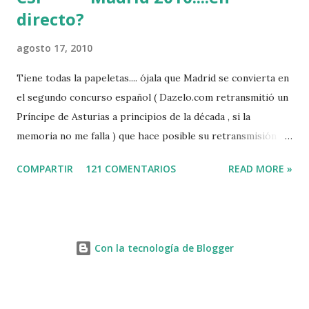
directo?
agosto 17, 2010
Tiene todas la papeletas.... ójala que Madrid se convierta en
el segundo concurso español ( Dazelo.com retransmitió un
Príncipe de Asturias a principios de la década , si la
memoria no me falla ) que hace posible su retransmisión via
internet de manera gratuita para todos los aficionados...del
COMPARTIR
121 COMENTARIOS
READ MORE »
mundo mundial...
http://www.clubvillademadrid.com/cseuropa/2010/htm/0
4_canaltv_intro.htm
Con la tecnología de Blogger