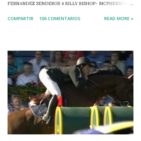
FERNANDEZ SENDEROS 4 BILLY BISHOP- MCPHERSON 5
LORD DU MONT MILON -GARMENDIA 6 MISTER DAVIER
COMPARTIR
106 COMENTARIOS
READ MORE »
-EPAILLARD 7 GIG AMAI M WHITAKER 8 SILVANA DU
HUIS -STAUT 9 WIVINA -FAGERSTROM 10 LORD DE
THEIZE - GUILLON 2 triple 1 CASINO -DJUPVIC 2
CHESTER Z -VAN ASTEN 3 LOYD 12 - BRAATEN 4 STAR
POWER - MILLAR 5 ARMANIE -VOORN 6 QUERLYBET
HERO -LEJAUNE 7 MO CHROI - O’BRIEN 8 CARMENA Z -
BREEN 9 JALLA DE GAVIERE -RAMZY AL DUHAMI 10
NOVEL -PHILIPPAERTS 3 triple 1 LATE NIGHT -LEVY 2 K
CLUB LADY -O’CONNOR 3 QUICK STUDY - HOUGH 4
LORENZO -AHLMANN 5 L’ESPOIR -GULLIKSEN 6
TOPINAMBOUR -LEPREVOST 7 WISCONSIN 111 -MOYA 8
INTERTOY Z - BRASH 9 HERALD –CORDON 10 SELDANA
DI CAMPALTO -SHARBATLY Vuelta Triunfal... el ganador
del Gran Premio en su vuelta de honor