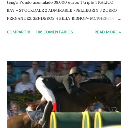
tengo Fondo acumulado 38.000 euros 1 triple 1 KALICO
BAY – STOCKDALE 2 ADMIRABLE -PELLEGRIN 3 ZORRO
FERNANDEZ SENDEROS 4 BILLY BISHOP- MCPHERSON 5
LORD DU MONT MILON -GARMENDIA 6 MISTER DAVIER
COMPARTIR
106 COMENTARIOS
READ MORE »
-EPAILLARD 7 GIG AMAI M WHITAKER 8 SILVANA DU
HUIS -STAUT 9 WIVINA -FAGERSTROM 10 LORD DE
THEIZE - GUILLON 2 triple 1 CASINO -DJUPVIC 2
CHESTER Z -VAN ASTEN 3 LOYD 12 - BRAATEN 4 STAR
POWER - MILLAR 5 ARMANIE -VOORN 6 QUERLYBET
HERO -LEJAUNE 7 MO CHROI - O’BRIEN 8 CARMENA Z -
BREEN 9 JALLA DE GAVIERE -RAMZY AL DUHAMI 10
NOVEL -PHILIPPAERTS 3 triple 1 LATE NIGHT -LEVY 2 K
CLUB LADY -O’CONNOR 3 QUICK STUDY - HOUGH 4
LORENZO -AHLMANN 5 L’ESPOIR -GULLIKSEN 6
TOPINAMBOUR -LEPREVOST 7 WISCONSIN 111 -MOYA 8
INTERTOY Z - BRASH 9 HERALD –CORDON 10 SELDANA