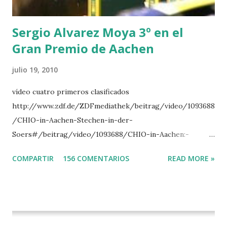
DI CAMPALTO -SHARBATLY Vuelta Triunfal... el ganador
del Gran Premio en su vuelta de honor
Sergio Alvarez Moya 3º en el
Gran Premio de Aachen
julio 19, 2010
vídeo cuatro primeros clasificados
http://www.zdf.de/ZDFmediathek/beitrag/video/1093688
/CHIO-in-Aachen-Stechen-in-der-
Soers#/beitrag/video/1093688/CHIO-in-Aachen:-
Stechen-in-der-Soers
COMPARTIR
156 COMENTARIOS
READ MORE »