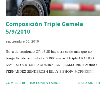
Composición Triple Gemela
5/9/2010
septiembre 05, 2010
Hora de comienzo GP: 16:35 hay otra serie más que no
tengo Fondo acumulado 38.000 euros 1 triple 1 KALICO
BAY – STOCKDALE 2 ADMIRABLE -PELLEGRIN 3 ZORRO
FERNANDEZ SENDEROS 4 BILLY BISHOP- MCPHERSON 5
LORD DU MONT MILON -GARMENDIA 6 MISTER DAVIER
COMPARTIR
106 COMENTARIOS
READ MORE »
-EPAILLARD 7 GIG AMAI M WHITAKER 8 SILVANA DU
HUIS -STAUT 9 WIVINA -FAGERSTROM 10 LORD DE
THEIZE - GUILLON 2 triple 1 CASINO -DJUPVIC 2
CHESTER Z -VAN ASTEN 3 LOYD 12 - BRAATEN 4 STAR