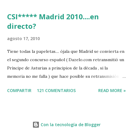
CSI***** Madrid 2010....en
directo?
agosto 17, 2010
Tiene todas la papeletas.... ójala que Madrid se convierta en
el segundo concurso español ( Dazelo.com retransmitió un
Príncipe de Asturias a principios de la década , si la
memoria no me falla ) que hace posible su retransmisión via
internet de manera gratuita para todos los aficionados...del
COMPARTIR
121 COMENTARIOS
READ MORE »
mundo mundial...
http://www.clubvillademadrid.com/cseuropa/2010/htm/0
4_canaltv_intro.htm
Con la tecnología de Blogger