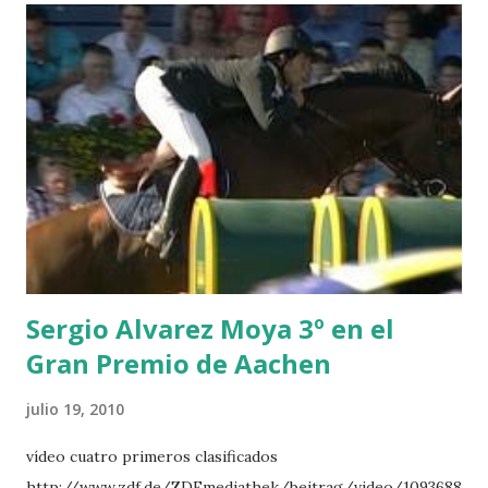
POWER - MILLAR 5 ARMANIE -VOORN 6 QUERLYBET
HERO -LEJAUNE 7 MO CHROI - O’BRIEN 8 CARMENA Z -
BREEN 9 JALLA DE GAVIERE -RAMZY AL DUHAMI 10
NOVEL -PHILIPPAERTS 3 triple 1 LATE NIGHT -LEVY 2 K
CLUB LADY -O’CONNOR 3 QUICK STUDY - HOUGH 4
LORENZO -AHLMANN 5 L’ESPOIR -GULLIKSEN 6
TOPINAMBOUR -LEPREVOST 7 WISCONSIN 111 -MOYA 8
INTERTOY Z - BRASH 9 HERALD –CORDON 10 SELDANA
DI CAMPALTO -SHARBATLY Vuelta Triunfal... el ganador
del Gran Premio en su vuelta de honor
Sergio Alvarez Moya 3º en el
Gran Premio de Aachen
julio 19, 2010
vídeo cuatro primeros clasificados
http://www.zdf.de/ZDFmediathek/beitrag/video/1093688