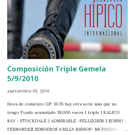
u
n
c
o
m
e
n
t
a
r
Composición Triple Gemela
i
o
5/9/2010
septiembre 05, 2010
Hora de comienzo GP: 16:35 hay otra serie más que no
tengo Fondo acumulado 38.000 euros 1 triple 1 KALICO
BAY – STOCKDALE 2 ADMIRABLE -PELLEGRIN 3 ZORRO
FERNANDEZ SENDEROS 4 BILLY BISHOP- MCPHERSON 5