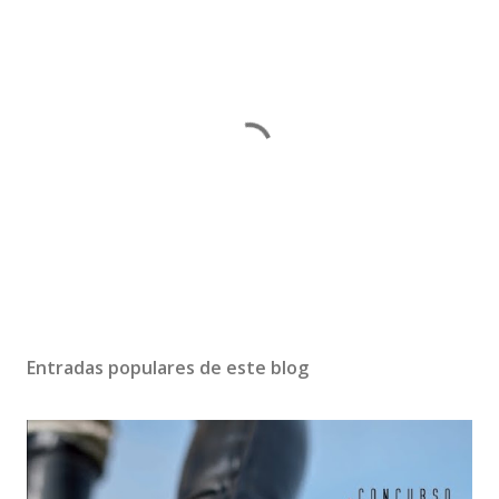
P
u
b
Entradas populares de este blog
l
i
c
a
r