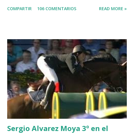
LORD DU MONT MILON -GARMENDIA 6 MISTER DAVIER
COMPARTIR
106 COMENTARIOS
READ MORE »
-EPAILLARD 7 GIG AMAI M WHITAKER 8 SILVANA DU
HUIS -STAUT 9 WIVINA -FAGERSTROM 10 LORD DE
THEIZE - GUILLON 2 triple 1 CASINO -DJUPVIC 2
CHESTER Z -VAN ASTEN 3 LOYD 12 - BRAATEN 4 STAR
POWER - MILLAR 5 ARMANIE -VOORN 6 QUERLYBET
HERO -LEJAUNE 7 MO CHROI - O’BRIEN 8 CARMENA Z -
BREEN 9 JALLA DE GAVIERE -RAMZY AL DUHAMI 10
NOVEL -PHILIPPAERTS 3 triple 1 LATE NIGHT -LEVY 2 K
CLUB LADY -O’CONNOR 3 QUICK STUDY - HOUGH 4
LORENZO -AHLMANN 5 L’ESPOIR -GULLIKSEN 6
TOPINAMBOUR -LEPREVOST 7 WISCONSIN 111 -MOYA 8
INTERTOY Z - BRASH 9 HERALD –CORDON 10 SELDANA
DI CAMPALTO -SHARBATLY Vuelta Triunfal... el ganador
del Gran Premio en su vuelta de honor
Sergio Alvarez Moya 3º en el