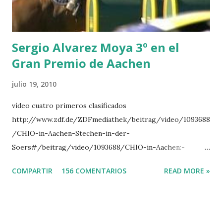
INTERTOY Z - BRASH 9 HERALD –CORDON 10 SELDANA
DI CAMPALTO -SHARBATLY Vuelta Triunfal... el ganador
del Gran Premio en su vuelta de honor
Sergio Alvarez Moya 3º en el
Gran Premio de Aachen
julio 19, 2010
vídeo cuatro primeros clasificados
http://www.zdf.de/ZDFmediathek/beitrag/video/1093688
/CHIO-in-Aachen-Stechen-in-der-
Soers#/beitrag/video/1093688/CHIO-in-Aachen:-
Stechen-in-der-Soers
COMPARTIR
156 COMENTARIOS
READ MORE »