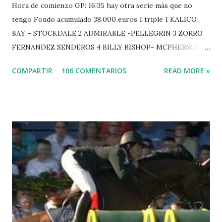
Hora de comienzo GP: 16:35 hay otra serie más que no
tengo Fondo acumulado 38.000 euros 1 triple 1 KALICO
BAY – STOCKDALE 2 ADMIRABLE -PELLEGRIN 3 ZORRO
FERNANDEZ SENDEROS 4 BILLY BISHOP- MCPHERSON 5
LORD DU MONT MILON -GARMENDIA 6 MISTER DAVIER
COMPARTIR
106 COMENTARIOS
READ MORE »
-EPAILLARD 7 GIG AMAI M WHITAKER 8 SILVANA DU
HUIS -STAUT 9 WIVINA -FAGERSTROM 10 LORD DE
THEIZE - GUILLON 2 triple 1 CASINO -DJUPVIC 2
CHESTER Z -VAN ASTEN 3 LOYD 12 - BRAATEN 4 STAR
POWER - MILLAR 5 ARMANIE -VOORN 6 QUERLYBET
HERO -LEJAUNE 7 MO CHROI - O’BRIEN 8 CARMENA Z -
BREEN 9 JALLA DE GAVIERE -RAMZY AL DUHAMI 10
NOVEL -PHILIPPAERTS 3 triple 1 LATE NIGHT -LEVY 2 K
CLUB LADY -O’CONNOR 3 QUICK STUDY - HOUGH 4
LORENZO -AHLMANN 5 L’ESPOIR -GULLIKSEN 6
TOPINAMBOUR -LEPREVOST 7 WISCONSIN 111 -MOYA 8