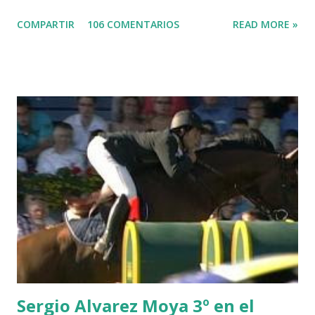
LORD DU MONT MILON -GARMENDIA 6 MISTER DAVIER
COMPARTIR
106 COMENTARIOS
READ MORE »
-EPAILLARD 7 GIG AMAI M WHITAKER 8 SILVANA DU
HUIS -STAUT 9 WIVINA -FAGERSTROM 10 LORD DE
THEIZE - GUILLON 2 triple 1 CASINO -DJUPVIC 2
CHESTER Z -VAN ASTEN 3 LOYD 12 - BRAATEN 4 STAR
POWER - MILLAR 5 ARMANIE -VOORN 6 QUERLYBET
HERO -LEJAUNE 7 MO CHROI - O’BRIEN 8 CARMENA Z -
BREEN 9 JALLA DE GAVIERE -RAMZY AL DUHAMI 10
NOVEL -PHILIPPAERTS 3 triple 1 LATE NIGHT -LEVY 2 K
CLUB LADY -O’CONNOR 3 QUICK STUDY - HOUGH 4
LORENZO -AHLMANN 5 L’ESPOIR -GULLIKSEN 6
TOPINAMBOUR -LEPREVOST 7 WISCONSIN 111 -MOYA 8
INTERTOY Z - BRASH 9 HERALD –CORDON 10 SELDANA
DI CAMPALTO -SHARBATLY Vuelta Triunfal... el ganador
del Gran Premio en su vuelta de honor
Sergio Alvarez Moya 3º en el