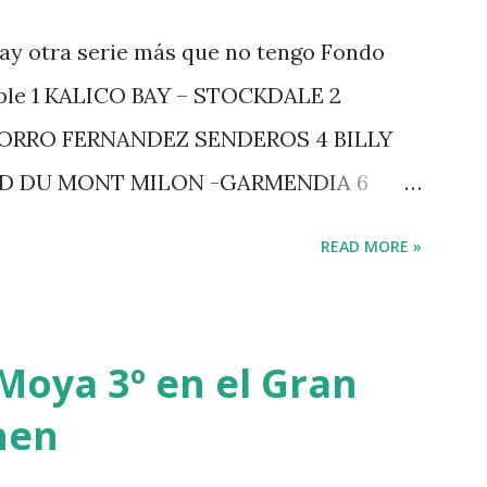
ay otra serie más que no tengo Fondo
iple 1 KALICO BAY – STOCKDALE 2
ZORRO FERNANDEZ SENDEROS 4 BILLY
RD DU MONT MILON -GARMENDIA 6
 7 GIG AMAI M WHITAKER 8 SILVANA DU
READ MORE »
GERSTROM 10 LORD DE THEIZE -
-DJUPVIC 2 CHESTER Z -VAN ASTEN 3
 POWER - MILLAR 5 ARMANIE -VOORN 6
Moya 3º en el Gran
7 MO CHROI - O’BRIEN 8 CARMENA Z -
hen
-RAMZY AL DUHAMI 10 NOVEL -
TE NIGHT -LEVY 2 K CLUB LADY -