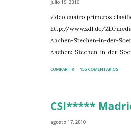
julio 19, 2010
O’CONNOR 3 QUICK STUDY 
vídeo cuatro primeros clasif
L’ESPOIR -GULLIKSEN 6 T
http://www.zdf.de/ZDFmedi
111 -MOYA 8 INTERTOY Z -
Aachen-Stechen-in-der-Soe
DI CAMPALTO -SHARBATLY Vuel
Aachen:-Stechen-in-der-Soe
Premio en su vuelta de honor
COMPARTIR
156 COMENTARIOS
CSI***** Madrid
agosto 17, 2010