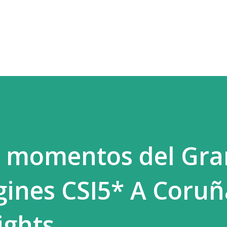
Ir al contenido principal
s momentos del Gra
ines CSI5* A Coruñ
ghlights