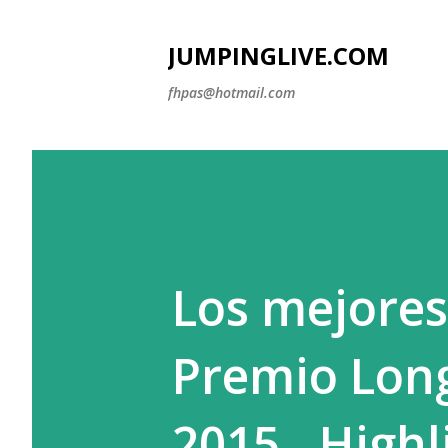
JUMPINGLIVE.COM
fhpas@hotmail.com
Los mejore
Premio Long
2015‏...Hi