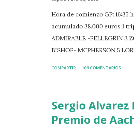
Hora de comienzo GP: 16:35 h
acumulado 38.000 euros 1 tr
ADMIRABLE -PELLEGRIN 3 
BISHOP- MCPHERSON 5 LO
MISTER DAVIER -EPAILLARD
COMPARTIR
106 COMENTARIOS
HUIS -STAUT 9 WIVINA -FA
GUILLON 2 triple 1 CASINO 
LOYD 12 - BRAATEN 4 STAR
Sergio Alvarez 
QUERLYBET HERO -LEJAUNE 
Premio de Aac
BREEN 9 JALLA DE GAVIERE 
PHILIPPAERTS 3 triple 1 LA