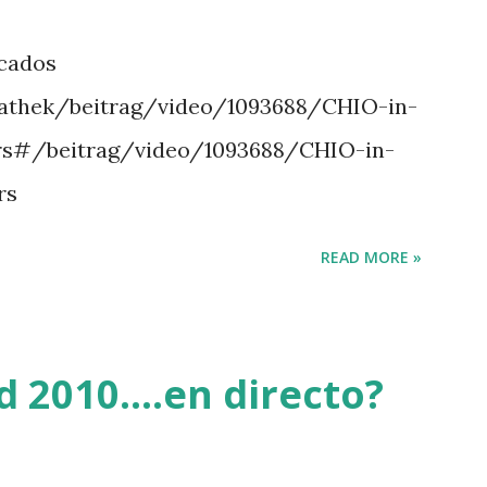
- HOUGH 4 LORENZO -AHLMANN 5
icados
OPINAMBOUR -LEPREVOST 7 WISCONSIN
athek/beitrag/video/1093688/CHIO-in-
 BRASH 9 HERALD –CORDON 10 SELDANA
rs#/beitrag/video/1093688/CHIO-in-
ta Triunfal... el ganador del Gran
rs
READ MORE »
 2010....en directo?