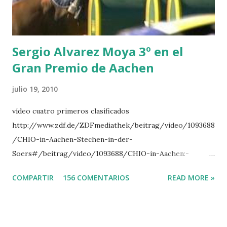
INTERTOY Z - BRASH 9 HERALD –CORDON 10 SELDANA
DI CAMPALTO -SHARBATLY Vuelta Triunfal... el ganador
del Gran Premio en su vuelta de honor
Sergio Alvarez Moya 3º en el
Gran Premio de Aachen
julio 19, 2010
vídeo cuatro primeros clasificados
http://www.zdf.de/ZDFmediathek/beitrag/video/1093688
/CHIO-in-Aachen-Stechen-in-der-
Soers#/beitrag/video/1093688/CHIO-in-Aachen:-
Stechen-in-der-Soers
COMPARTIR
156 COMENTARIOS
READ MORE »