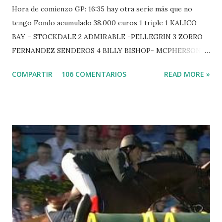
Hora de comienzo GP: 16:35 hay otra serie más que no
tengo Fondo acumulado 38.000 euros 1 triple 1 KALICO
BAY – STOCKDALE 2 ADMIRABLE -PELLEGRIN 3 ZORRO
FERNANDEZ SENDEROS 4 BILLY BISHOP- MCPHERSON 5
LORD DU MONT MILON -GARMENDIA 6 MISTER DAVIER
COMPARTIR
106 COMENTARIOS
READ MORE »
-EPAILLARD 7 GIG AMAI M WHITAKER 8 SILVANA DU
HUIS -STAUT 9 WIVINA -FAGERSTROM 10 LORD DE
THEIZE - GUILLON 2 triple 1 CASINO -DJUPVIC 2
CHESTER Z -VAN ASTEN 3 LOYD 12 - BRAATEN 4 STAR
POWER - MILLAR 5 ARMANIE -VOORN 6 QUERLYBET
HERO -LEJAUNE 7 MO CHROI - O’BRIEN 8 CARMENA Z -
BREEN 9 JALLA DE GAVIERE -RAMZY AL DUHAMI 10
NOVEL -PHILIPPAERTS 3 triple 1 LATE NIGHT -LEVY 2 K
CLUB LADY -O’CONNOR 3 QUICK STUDY - HOUGH 4
LORENZO -AHLMANN 5 L’ESPOIR -GULLIKSEN 6
TOPINAMBOUR -LEPREVOST 7 WISCONSIN 111 -MOYA 8