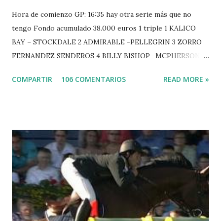
Hora de comienzo GP: 16:35 hay otra serie más que no
tengo Fondo acumulado 38.000 euros 1 triple 1 KALICO
BAY – STOCKDALE 2 ADMIRABLE -PELLEGRIN 3 ZORRO
FERNANDEZ SENDEROS 4 BILLY BISHOP- MCPHERSON 5
LORD DU MONT MILON -GARMENDIA 6 MISTER DAVIER
COMPARTIR
106 COMENTARIOS
READ MORE »
-EPAILLARD 7 GIG AMAI M WHITAKER 8 SILVANA DU
HUIS -STAUT 9 WIVINA -FAGERSTROM 10 LORD DE
THEIZE - GUILLON 2 triple 1 CASINO -DJUPVIC 2
CHESTER Z -VAN ASTEN 3 LOYD 12 - BRAATEN 4 STAR
POWER - MILLAR 5 ARMANIE -VOORN 6 QUERLYBET
HERO -LEJAUNE 7 MO CHROI - O’BRIEN 8 CARMENA Z -
BREEN 9 JALLA DE GAVIERE -RAMZY AL DUHAMI 10
NOVEL -PHILIPPAERTS 3 triple 1 LATE NIGHT -LEVY 2 K
CLUB LADY -O’CONNOR 3 QUICK STUDY - HOUGH 4
LORENZO -AHLMANN 5 L’ESPOIR -GULLIKSEN 6