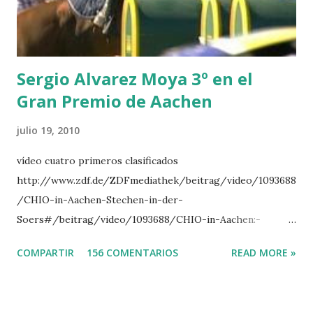
TOPINAMBOUR -LEPREVOST 7 WISCONSIN 111 -MOYA 8
INTERTOY Z - BRASH 9 HERALD –CORDON 10 SELDANA
DI CAMPALTO -SHARBATLY Vuelta Triunfal... el ganador
del Gran Premio en su vuelta de honor
Sergio Alvarez Moya 3º en el
Gran Premio de Aachen
julio 19, 2010
vídeo cuatro primeros clasificados
http://www.zdf.de/ZDFmediathek/beitrag/video/1093688
/CHIO-in-Aachen-Stechen-in-der-
Soers#/beitrag/video/1093688/CHIO-in-Aachen:-
Stechen-in-der-Soers
COMPARTIR
156 COMENTARIOS
READ MORE »