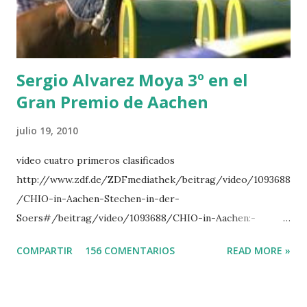
TOPINAMBOUR -LEPREVOST 7 WISCONSIN 111 -MOYA 8
INTERTOY Z - BRASH 9 HERALD –CORDON 10 SELDANA
DI CAMPALTO -SHARBATLY Vuelta Triunfal... el ganador
del Gran Premio en su vuelta de honor
Sergio Alvarez Moya 3º en el
Gran Premio de Aachen
julio 19, 2010
vídeo cuatro primeros clasificados
http://www.zdf.de/ZDFmediathek/beitrag/video/1093688
/CHIO-in-Aachen-Stechen-in-der-
Soers#/beitrag/video/1093688/CHIO-in-Aachen:-
Stechen-in-der-Soers
COMPARTIR
156 COMENTARIOS
READ MORE »