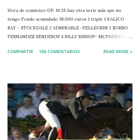
Hora de comienzo GP: 16:35 hay otra serie más que no
tengo Fondo acumulado 38.000 euros 1 triple 1 KALICO
BAY – STOCKDALE 2 ADMIRABLE -PELLEGRIN 3 ZORRO
FERNANDEZ SENDEROS 4 BILLY BISHOP- MCPHERSON 5
LORD DU MONT MILON -GARMENDIA 6 MISTER DAVIER
COMPARTIR
106 COMENTARIOS
READ MORE »
-EPAILLARD 7 GIG AMAI M WHITAKER 8 SILVANA DU
HUIS -STAUT 9 WIVINA -FAGERSTROM 10 LORD DE
THEIZE - GUILLON 2 triple 1 CASINO -DJUPVIC 2
CHESTER Z -VAN ASTEN 3 LOYD 12 - BRAATEN 4 STAR
POWER - MILLAR 5 ARMANIE -VOORN 6 QUERLYBET
HERO -LEJAUNE 7 MO CHROI - O’BRIEN 8 CARMENA Z -
BREEN 9 JALLA DE GAVIERE -RAMZY AL DUHAMI 10
NOVEL -PHILIPPAERTS 3 triple 1 LATE NIGHT -LEVY 2 K
CLUB LADY -O’CONNOR 3 QUICK STUDY - HOUGH 4
LORENZO -AHLMANN 5 L’ESPOIR -GULLIKSEN 6