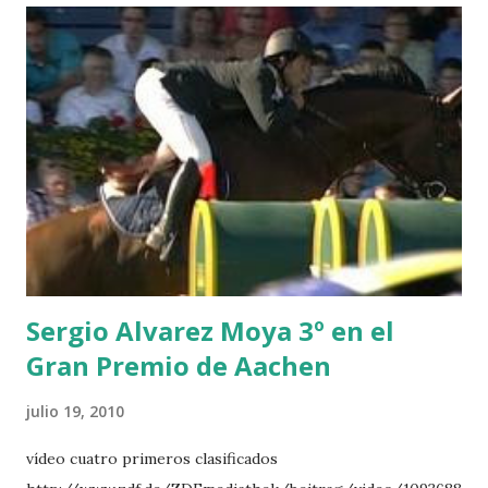
POWER - MILLAR 5 ARMANIE -VOORN 6 QUERLYBET
HERO -LEJAUNE 7 MO CHROI - O’BRIEN 8 CARMENA Z -
BREEN 9 JALLA DE GAVIERE -RAMZY AL DUHAMI 10
NOVEL -PHILIPPAERTS 3 triple 1 LATE NIGHT -LEVY 2 K
CLUB LADY -O’CONNOR 3 QUICK STUDY - HOUGH 4
LORENZO -AHLMANN 5 L’ESPOIR -GULLIKSEN 6
TOPINAMBOUR -LEPREVOST 7 WISCONSIN 111 -MOYA 8
INTERTOY Z - BRASH 9 HERALD –CORDON 10 SELDANA
DI CAMPALTO -SHARBATLY Vuelta Triunfal... el ganador
del Gran Premio en su vuelta de honor
Sergio Alvarez Moya 3º en el
Gran Premio de Aachen
julio 19, 2010
vídeo cuatro primeros clasificados