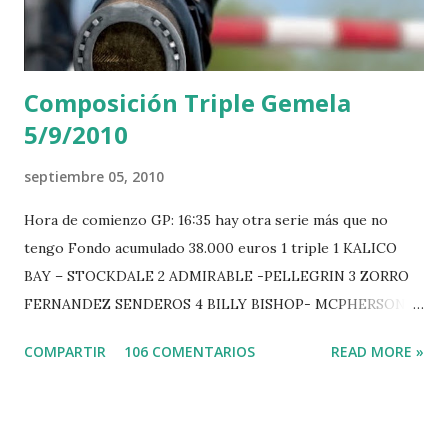
Composición Triple Gemela
5/9/2010
septiembre 05, 2010
Hora de comienzo GP: 16:35 hay otra serie más que no
tengo Fondo acumulado 38.000 euros 1 triple 1 KALICO
BAY – STOCKDALE 2 ADMIRABLE -PELLEGRIN 3 ZORRO
FERNANDEZ SENDEROS 4 BILLY BISHOP- MCPHERSON 5
LORD DU MONT MILON -GARMENDIA 6 MISTER DAVIER
COMPARTIR
106 COMENTARIOS
READ MORE »
-EPAILLARD 7 GIG AMAI M WHITAKER 8 SILVANA DU
HUIS -STAUT 9 WIVINA -FAGERSTROM 10 LORD DE
THEIZE - GUILLON 2 triple 1 CASINO -DJUPVIC 2
CHESTER Z -VAN ASTEN 3 LOYD 12 - BRAATEN 4 STAR