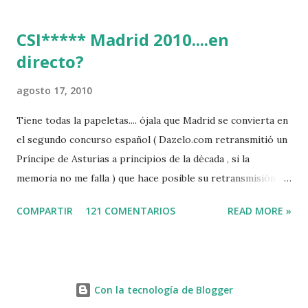
CSI***** Madrid 2010....en
directo?
agosto 17, 2010
Tiene todas la papeletas.... ójala que Madrid se convierta en
el segundo concurso español ( Dazelo.com retransmitió un
Príncipe de Asturias a principios de la década , si la
memoria no me falla ) que hace posible su retransmisión via
internet de manera gratuita para todos los aficionados...del
COMPARTIR
121 COMENTARIOS
READ MORE »
mundo mundial...
http://www.clubvillademadrid.com/cseuropa/2010/htm/0
4_canaltv_intro.htm
Con la tecnología de Blogger