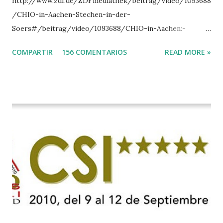
http://www.zdf.de/ZDFmediathek/beitrag/video/1093688
/CHIO-in-Aachen-Stechen-in-der-
Soers#/beitrag/video/1093688/CHIO-in-Aachen:-
Stechen-in-der-Soers
COMPARTIR
156 COMENTARIOS
READ MORE »