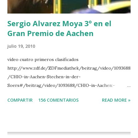
DI CAMPALTO -SHARBATLY Vuelta Triunfal... el ganador
del Gran Premio en su vuelta de honor
Sergio Alvarez Moya 3º en el
Gran Premio de Aachen
julio 19, 2010
vídeo cuatro primeros clasificados
http://www.zdf.de/ZDFmediathek/beitrag/video/1093688
/CHIO-in-Aachen-Stechen-in-der-
Soers#/beitrag/video/1093688/CHIO-in-Aachen:-
Stechen-in-der-Soers
COMPARTIR
156 COMENTARIOS
READ MORE »