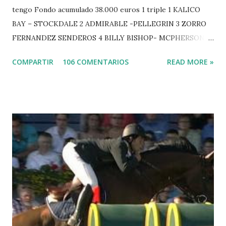
tengo Fondo acumulado 38.000 euros 1 triple 1 KALICO
BAY – STOCKDALE 2 ADMIRABLE -PELLEGRIN 3 ZORRO
FERNANDEZ SENDEROS 4 BILLY BISHOP- MCPHERSON 5
LORD DU MONT MILON -GARMENDIA 6 MISTER DAVIER
COMPARTIR
106 COMENTARIOS
READ MORE »
-EPAILLARD 7 GIG AMAI M WHITAKER 8 SILVANA DU
HUIS -STAUT 9 WIVINA -FAGERSTROM 10 LORD DE
THEIZE - GUILLON 2 triple 1 CASINO -DJUPVIC 2
CHESTER Z -VAN ASTEN 3 LOYD 12 - BRAATEN 4 STAR
POWER - MILLAR 5 ARMANIE -VOORN 6 QUERLYBET
HERO -LEJAUNE 7 MO CHROI - O’BRIEN 8 CARMENA Z -
BREEN 9 JALLA DE GAVIERE -RAMZY AL DUHAMI 10
NOVEL -PHILIPPAERTS 3 triple 1 LATE NIGHT -LEVY 2 K
CLUB LADY -O’CONNOR 3 QUICK STUDY - HOUGH 4
LORENZO -AHLMANN 5 L’ESPOIR -GULLIKSEN 6
TOPINAMBOUR -LEPREVOST 7 WISCONSIN 111 -MOYA 8
INTERTOY Z - BRASH 9 HERALD –CORDON 10 SELDANA