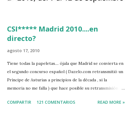
CSI***** Madrid 2010....en
directo?
agosto 17, 2010
Tiene todas la papeletas.... ójala que Madrid se convierta en
el segundo concurso español ( Dazelo.com retransmitió un
Príncipe de Asturias a principios de la década , si la
memoria no me falla ) que hace posible su retransmisión via
internet de manera gratuita para todos los aficionados...del
COMPARTIR
121 COMENTARIOS
READ MORE »
mundo mundial...
http://www.clubvillademadrid.com/cseuropa/2010/htm/0
4_canaltv_intro.htm