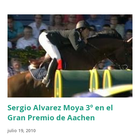
THEIZE - GUILLON 2 triple 1 CASINO -DJUPVIC 2
CHESTER Z -VAN ASTEN 3 LOYD 12 - BRAATEN 4 STAR
POWER - MILLAR 5 ARMANIE -VOORN 6 QUERLYBET
HERO -LEJAUNE 7 MO CHROI - O’BRIEN 8 CARMENA Z -
BREEN 9 JALLA DE GAVIERE -RAMZY AL DUHAMI 10
NOVEL -PHILIPPAERTS 3 triple 1 LATE NIGHT -LEVY 2 K
CLUB LADY -O’CONNOR 3 QUICK STUDY - HOUGH 4
LORENZO -AHLMANN 5 L’ESPOIR -GULLIKSEN 6
TOPINAMBOUR -LEPREVOST 7 WISCONSIN 111 -MOYA 8
INTERTOY Z - BRASH 9 HERALD –CORDON 10 SELDANA
DI CAMPALTO -SHARBATLY Vuelta Triunfal... el ganador
del Gran Premio en su vuelta de honor
Sergio Alvarez Moya 3º en el
Gran Premio de Aachen
julio 19, 2010