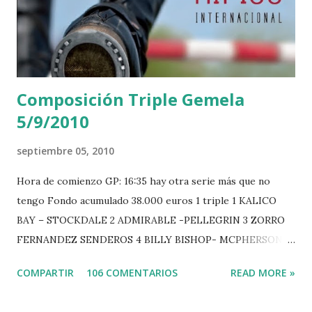
Composición Triple Gemela
5/9/2010
septiembre 05, 2010
Hora de comienzo GP: 16:35 hay otra serie más que no
tengo Fondo acumulado 38.000 euros 1 triple 1 KALICO
BAY – STOCKDALE 2 ADMIRABLE -PELLEGRIN 3 ZORRO
FERNANDEZ SENDEROS 4 BILLY BISHOP- MCPHERSON 5
LORD DU MONT MILON -GARMENDIA 6 MISTER DAVIER
COMPARTIR
106 COMENTARIOS
READ MORE »
-EPAILLARD 7 GIG AMAI M WHITAKER 8 SILVANA DU
HUIS -STAUT 9 WIVINA -FAGERSTROM 10 LORD DE