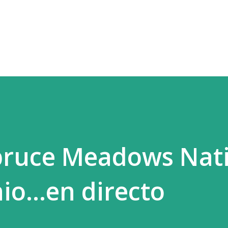
Ir al contenido principal
Spruce Meadows Nat
io...en directo