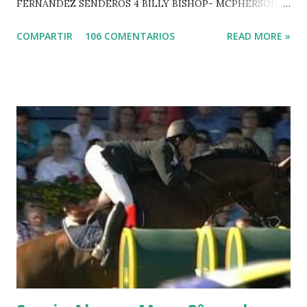
FERNANDEZ SENDEROS 4 BILLY BISHOP- MCPHERSON 5
LORD DU MONT MILON -GARMENDIA 6 MISTER DAVIER
COMPARTIR
106 COMENTARIOS
READ MORE »
-EPAILLARD 7 GIG AMAI M WHITAKER 8 SILVANA DU
HUIS -STAUT 9 WIVINA -FAGERSTROM 10 LORD DE
THEIZE - GUILLON 2 triple 1 CASINO -DJUPVIC 2
CHESTER Z -VAN ASTEN 3 LOYD 12 - BRAATEN 4 STAR
POWER - MILLAR 5 ARMANIE -VOORN 6 QUERLYBET
HERO -LEJAUNE 7 MO CHROI - O’BRIEN 8 CARMENA Z -
BREEN 9 JALLA DE GAVIERE -RAMZY AL DUHAMI 10
NOVEL -PHILIPPAERTS 3 triple 1 LATE NIGHT -LEVY 2 K
CLUB LADY -O’CONNOR 3 QUICK STUDY - HOUGH 4
LORENZO -AHLMANN 5 L’ESPOIR -GULLIKSEN 6
TOPINAMBOUR -LEPREVOST 7 WISCONSIN 111 -MOYA 8
INTERTOY Z - BRASH 9 HERALD –CORDON 10 SELDANA
DI CAMPALTO -SHARBATLY Vuelta Triunfal... el ganador
del Gran Premio en su vuelta de honor