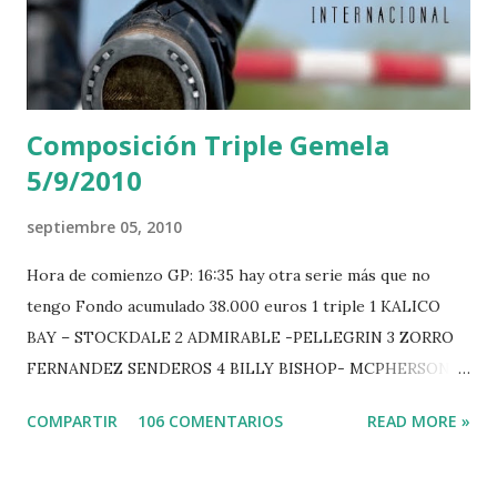
Composición Triple Gemela
5/9/2010
septiembre 05, 2010
Hora de comienzo GP: 16:35 hay otra serie más que no
tengo Fondo acumulado 38.000 euros 1 triple 1 KALICO
BAY – STOCKDALE 2 ADMIRABLE -PELLEGRIN 3 ZORRO
FERNANDEZ SENDEROS 4 BILLY BISHOP- MCPHERSON 5
LORD DU MONT MILON -GARMENDIA 6 MISTER DAVIER
COMPARTIR
106 COMENTARIOS
READ MORE »
-EPAILLARD 7 GIG AMAI M WHITAKER 8 SILVANA DU
HUIS -STAUT 9 WIVINA -FAGERSTROM 10 LORD DE
THEIZE - GUILLON 2 triple 1 CASINO -DJUPVIC 2