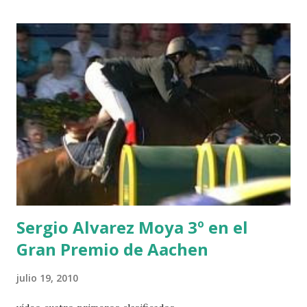
CHESTER Z -VAN ASTEN 3 LOYD 12 - BRAATEN 4 STAR
POWER - MILLAR 5 ARMANIE -VOORN 6 QUERLYBET
HERO -LEJAUNE 7 MO CHROI - O’BRIEN 8 CARMENA Z -
BREEN 9 JALLA DE GAVIERE -RAMZY AL DUHAMI 10
NOVEL -PHILIPPAERTS 3 triple 1 LATE NIGHT -LEVY 2 K
CLUB LADY -O’CONNOR 3 QUICK STUDY - HOUGH 4
LORENZO -AHLMANN 5 L’ESPOIR -GULLIKSEN 6
TOPINAMBOUR -LEPREVOST 7 WISCONSIN 111 -MOYA 8
INTERTOY Z - BRASH 9 HERALD –CORDON 10 SELDANA
DI CAMPALTO -SHARBATLY Vuelta Triunfal... el ganador
del Gran Premio en su vuelta de honor
Sergio Alvarez Moya 3º en el
Gran Premio de Aachen
julio 19, 2010