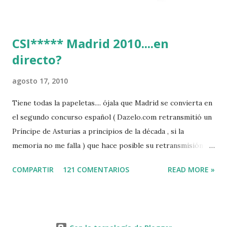
CSI***** Madrid 2010....en
directo?
agosto 17, 2010
Tiene todas la papeletas.... ójala que Madrid se convierta en
el segundo concurso español ( Dazelo.com retransmitió un
Príncipe de Asturias a principios de la década , si la
memoria no me falla ) que hace posible su retransmisión via
internet de manera gratuita para todos los aficionados...del
COMPARTIR
121 COMENTARIOS
READ MORE »
mundo mundial...
http://www.clubvillademadrid.com/cseuropa/2010/htm/0
4_canaltv_intro.htm