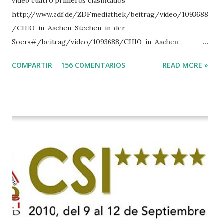
vídeo cuatro primeros clasificados
http://www.zdf.de/ZDFmediathek/beitrag/video/1093688
/CHIO-in-Aachen-Stechen-in-der-
Soers#/beitrag/video/1093688/CHIO-in-Aachen:-
Stechen-in-der-Soers
COMPARTIR
156 COMENTARIOS
READ MORE »