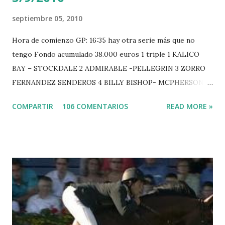
septiembre 05, 2010
Hora de comienzo GP: 16:35 hay otra serie más que no
tengo Fondo acumulado 38.000 euros 1 triple 1 KALICO
BAY – STOCKDALE 2 ADMIRABLE -PELLEGRIN 3 ZORRO
FERNANDEZ SENDEROS 4 BILLY BISHOP- MCPHERSON 5
LORD DU MONT MILON -GARMENDIA 6 MISTER DAVIER
COMPARTIR
106 COMENTARIOS
READ MORE »
-EPAILLARD 7 GIG AMAI M WHITAKER 8 SILVANA DU
HUIS -STAUT 9 WIVINA -FAGERSTROM 10 LORD DE
THEIZE - GUILLON 2 triple 1 CASINO -DJUPVIC 2
CHESTER Z -VAN ASTEN 3 LOYD 12 - BRAATEN 4 STAR
POWER - MILLAR 5 ARMANIE -VOORN 6 QUERLYBET
HERO -LEJAUNE 7 MO CHROI - O’BRIEN 8 CARMENA Z -
BREEN 9 JALLA DE GAVIERE -RAMZY AL DUHAMI 10
NOVEL -PHILIPPAERTS 3 triple 1 LATE NIGHT -LEVY 2 K
CLUB LADY -O’CONNOR 3 QUICK STUDY - HOUGH 4