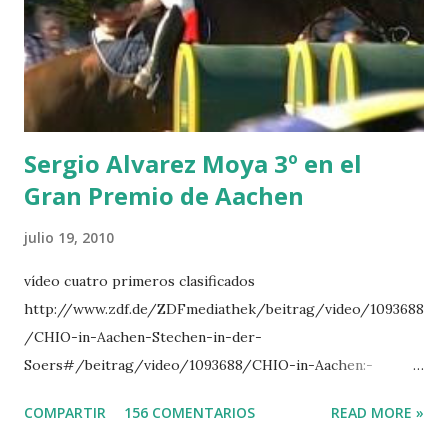
LORENZO -AHLMANN 5 L’ESPOIR -GULLIKSEN 6
TOPINAMBOUR -LEPREVOST 7 WISCONSIN 111 -MOYA 8
INTERTOY Z - BRASH 9 HERALD –CORDON 10 SELDANA
DI CAMPALTO -SHARBATLY Vuelta Triunfal... el ganador
del Gran Premio en su vuelta de honor
Sergio Alvarez Moya 3º en el
Gran Premio de Aachen
julio 19, 2010
vídeo cuatro primeros clasificados
http://www.zdf.de/ZDFmediathek/beitrag/video/1093688
/CHIO-in-Aachen-Stechen-in-der-
Soers#/beitrag/video/1093688/CHIO-in-Aachen:-
Stechen-in-der-Soers
COMPARTIR
156 COMENTARIOS
READ MORE »