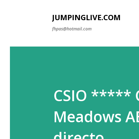
JUMPINGLIVE.COM
fhpas@hotmail.com
CSIO ***** 
Meadows AB 
directo