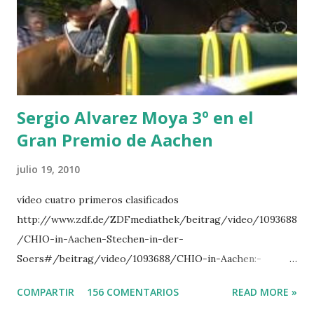
LORENZO -AHLMANN 5 L’ESPOIR -GULLIKSEN 6
TOPINAMBOUR -LEPREVOST 7 WISCONSIN 111 -MOYA 8
INTERTOY Z - BRASH 9 HERALD –CORDON 10 SELDANA
DI CAMPALTO -SHARBATLY Vuelta Triunfal... el ganador
del Gran Premio en su vuelta de honor
Sergio Alvarez Moya 3º en el
Gran Premio de Aachen
julio 19, 2010
vídeo cuatro primeros clasificados
http://www.zdf.de/ZDFmediathek/beitrag/video/1093688
/CHIO-in-Aachen-Stechen-in-der-
Soers#/beitrag/video/1093688/CHIO-in-Aachen:-
Stechen-in-der-Soers
COMPARTIR
156 COMENTARIOS
READ MORE »