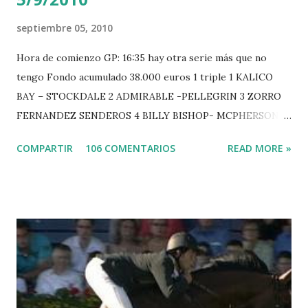
septiembre 05, 2010
Hora de comienzo GP: 16:35 hay otra serie más que no
tengo Fondo acumulado 38.000 euros 1 triple 1 KALICO
BAY – STOCKDALE 2 ADMIRABLE -PELLEGRIN 3 ZORRO
FERNANDEZ SENDEROS 4 BILLY BISHOP- MCPHERSON 5
LORD DU MONT MILON -GARMENDIA 6 MISTER DAVIER
COMPARTIR
106 COMENTARIOS
READ MORE »
-EPAILLARD 7 GIG AMAI M WHITAKER 8 SILVANA DU
HUIS -STAUT 9 WIVINA -FAGERSTROM 10 LORD DE
THEIZE - GUILLON 2 triple 1 CASINO -DJUPVIC 2
CHESTER Z -VAN ASTEN 3 LOYD 12 - BRAATEN 4 STAR
POWER - MILLAR 5 ARMANIE -VOORN 6 QUERLYBET
HERO -LEJAUNE 7 MO CHROI - O’BRIEN 8 CARMENA Z -
BREEN 9 JALLA DE GAVIERE -RAMZY AL DUHAMI 10
NOVEL -PHILIPPAERTS 3 triple 1 LATE NIGHT -LEVY 2 K
CLUB LADY -O’CONNOR 3 QUICK STUDY - HOUGH 4