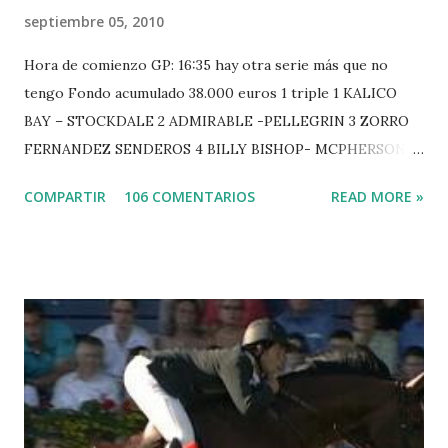
septiembre 05, 2010
Hora de comienzo GP: 16:35 hay otra serie más que no
tengo Fondo acumulado 38.000 euros 1 triple 1 KALICO
BAY – STOCKDALE 2 ADMIRABLE -PELLEGRIN 3 ZORRO
FERNANDEZ SENDEROS 4 BILLY BISHOP- MCPHERSON 5
LORD DU MONT MILON -GARMENDIA 6 MISTER DAVIER
COMPARTIR
106 COMENTARIOS
READ MORE »
-EPAILLARD 7 GIG AMAI M WHITAKER 8 SILVANA DU
HUIS -STAUT 9 WIVINA -FAGERSTROM 10 LORD DE
THEIZE - GUILLON 2 triple 1 CASINO -DJUPVIC 2
CHESTER Z -VAN ASTEN 3 LOYD 12 - BRAATEN 4 STAR
POWER - MILLAR 5 ARMANIE -VOORN 6 QUERLYBET
HERO -LEJAUNE 7 MO CHROI - O’BRIEN 8 CARMENA Z -
BREEN 9 JALLA DE GAVIERE -RAMZY AL DUHAMI 10
NOVEL -PHILIPPAERTS 3 triple 1 LATE NIGHT -LEVY 2 K
CLUB LADY -O’CONNOR 3 QUICK STUDY - HOUGH 4