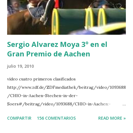
LORENZO -AHLMANN 5 L’ESPOIR -GULLIKSEN 6
TOPINAMBOUR -LEPREVOST 7 WISCONSIN 111 -MOYA 8
INTERTOY Z - BRASH 9 HERALD –CORDON 10 SELDANA
DI CAMPALTO -SHARBATLY Vuelta Triunfal... el ganador
del Gran Premio en su vuelta de honor
Sergio Alvarez Moya 3º en el
Gran Premio de Aachen
julio 19, 2010
vídeo cuatro primeros clasificados
http://www.zdf.de/ZDFmediathek/beitrag/video/1093688
/CHIO-in-Aachen-Stechen-in-der-
Soers#/beitrag/video/1093688/CHIO-in-Aachen:-
Stechen-in-der-Soers
COMPARTIR
156 COMENTARIOS
READ MORE »