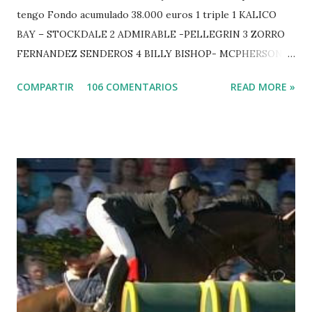
tengo Fondo acumulado 38.000 euros 1 triple 1 KALICO
BAY – STOCKDALE 2 ADMIRABLE -PELLEGRIN 3 ZORRO
FERNANDEZ SENDEROS 4 BILLY BISHOP- MCPHERSON 5
LORD DU MONT MILON -GARMENDIA 6 MISTER DAVIER
COMPARTIR
106 COMENTARIOS
READ MORE »
-EPAILLARD 7 GIG AMAI M WHITAKER 8 SILVANA DU
HUIS -STAUT 9 WIVINA -FAGERSTROM 10 LORD DE
THEIZE - GUILLON 2 triple 1 CASINO -DJUPVIC 2
CHESTER Z -VAN ASTEN 3 LOYD 12 - BRAATEN 4 STAR
POWER - MILLAR 5 ARMANIE -VOORN 6 QUERLYBET
HERO -LEJAUNE 7 MO CHROI - O’BRIEN 8 CARMENA Z -
BREEN 9 JALLA DE GAVIERE -RAMZY AL DUHAMI 10
NOVEL -PHILIPPAERTS 3 triple 1 LATE NIGHT -LEVY 2 K
CLUB LADY -O’CONNOR 3 QUICK STUDY - HOUGH 4
LORENZO -AHLMANN 5 L’ESPOIR -GULLIKSEN 6
TOPINAMBOUR -LEPREVOST 7 WISCONSIN 111 -MOYA 8
INTERTOY Z - BRASH 9 HERALD –CORDON 10 SELDANA