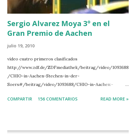
DI CAMPALTO -SHARBATLY Vuelta Triunfal... el ganador
del Gran Premio en su vuelta de honor
Sergio Alvarez Moya 3º en el
Gran Premio de Aachen
julio 19, 2010
vídeo cuatro primeros clasificados
http://www.zdf.de/ZDFmediathek/beitrag/video/1093688
/CHIO-in-Aachen-Stechen-in-der-
Soers#/beitrag/video/1093688/CHIO-in-Aachen:-
Stechen-in-der-Soers
COMPARTIR
156 COMENTARIOS
READ MORE »