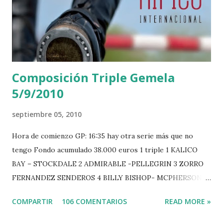
Composición Triple Gemela
5/9/2010
septiembre 05, 2010
Hora de comienzo GP: 16:35 hay otra serie más que no
tengo Fondo acumulado 38.000 euros 1 triple 1 KALICO
BAY – STOCKDALE 2 ADMIRABLE -PELLEGRIN 3 ZORRO
FERNANDEZ SENDEROS 4 BILLY BISHOP- MCPHERSON 5
LORD DU MONT MILON -GARMENDIA 6 MISTER DAVIER
COMPARTIR
106 COMENTARIOS
READ MORE »
-EPAILLARD 7 GIG AMAI M WHITAKER 8 SILVANA DU
HUIS -STAUT 9 WIVINA -FAGERSTROM 10 LORD DE