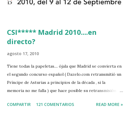
CSI***** Madrid 2010....en
directo?
agosto 17, 2010
Tiene todas la papeletas.... ójala que Madrid se convierta en
el segundo concurso español ( Dazelo.com retransmitió un
Príncipe de Asturias a principios de la década , si la
memoria no me falla ) que hace posible su retransmisión via
internet de manera gratuita para todos los aficionados...del
COMPARTIR
121 COMENTARIOS
READ MORE »
mundo mundial...
http://www.clubvillademadrid.com/cseuropa/2010/htm/0
4_canaltv_intro.htm