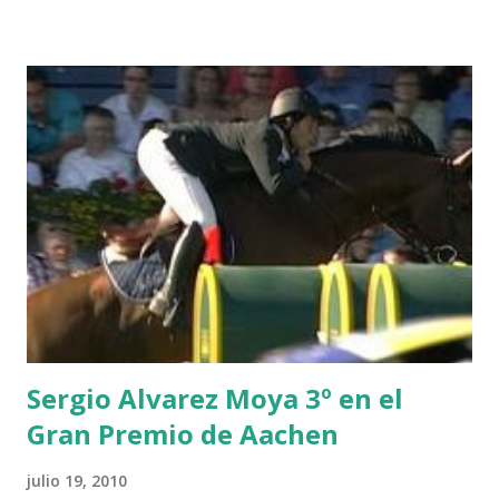
THEIZE - GUILLON 2 triple 1 CASINO -DJUPVIC 2
CHESTER Z -VAN ASTEN 3 LOYD 12 - BRAATEN 4 STAR
POWER - MILLAR 5 ARMANIE -VOORN 6 QUERLYBET
HERO -LEJAUNE 7 MO CHROI - O’BRIEN 8 CARMENA Z -
BREEN 9 JALLA DE GAVIERE -RAMZY AL DUHAMI 10
NOVEL -PHILIPPAERTS 3 triple 1 LATE NIGHT -LEVY 2 K
CLUB LADY -O’CONNOR 3 QUICK STUDY - HOUGH 4
LORENZO -AHLMANN 5 L’ESPOIR -GULLIKSEN 6
TOPINAMBOUR -LEPREVOST 7 WISCONSIN 111 -MOYA 8
INTERTOY Z - BRASH 9 HERALD –CORDON 10 SELDANA
DI CAMPALTO -SHARBATLY Vuelta Triunfal... el ganador
del Gran Premio en su vuelta de honor
Sergio Alvarez Moya 3º en el
Gran Premio de Aachen
julio 19, 2010