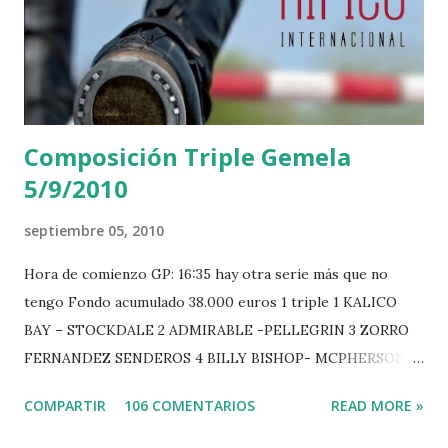
Composición Triple Gemela
5/9/2010
septiembre 05, 2010
Hora de comienzo GP: 16:35 hay otra serie más que no
tengo Fondo acumulado 38.000 euros 1 triple 1 KALICO
BAY – STOCKDALE 2 ADMIRABLE -PELLEGRIN 3 ZORRO
FERNANDEZ SENDEROS 4 BILLY BISHOP- MCPHERSON 5
LORD DU MONT MILON -GARMENDIA 6 MISTER DAVIER
COMPARTIR
106 COMENTARIOS
READ MORE »
-EPAILLARD 7 GIG AMAI M WHITAKER 8 SILVANA DU
HUIS -STAUT 9 WIVINA -FAGERSTROM 10 LORD DE