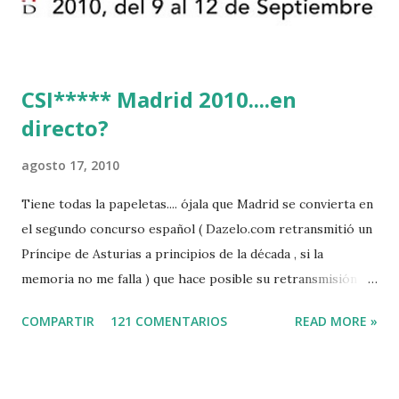
CSI***** Madrid 2010....en
directo?
agosto 17, 2010
Tiene todas la papeletas.... ójala que Madrid se convierta en
el segundo concurso español ( Dazelo.com retransmitió un
Príncipe de Asturias a principios de la década , si la
memoria no me falla ) que hace posible su retransmisión via
internet de manera gratuita para todos los aficionados...del
COMPARTIR
121 COMENTARIOS
READ MORE »
mundo mundial...
http://www.clubvillademadrid.com/cseuropa/2010/htm/0
4_canaltv_intro.htm