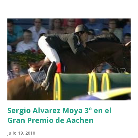
THEIZE - GUILLON 2 triple 1 CASINO -DJUPVIC 2
CHESTER Z -VAN ASTEN 3 LOYD 12 - BRAATEN 4 STAR
POWER - MILLAR 5 ARMANIE -VOORN 6 QUERLYBET
HERO -LEJAUNE 7 MO CHROI - O’BRIEN 8 CARMENA Z -
BREEN 9 JALLA DE GAVIERE -RAMZY AL DUHAMI 10
NOVEL -PHILIPPAERTS 3 triple 1 LATE NIGHT -LEVY 2 K
CLUB LADY -O’CONNOR 3 QUICK STUDY - HOUGH 4
LORENZO -AHLMANN 5 L’ESPOIR -GULLIKSEN 6
TOPINAMBOUR -LEPREVOST 7 WISCONSIN 111 -MOYA 8
INTERTOY Z - BRASH 9 HERALD –CORDON 10 SELDANA
DI CAMPALTO -SHARBATLY Vuelta Triunfal... el ganador
del Gran Premio en su vuelta de honor
Sergio Alvarez Moya 3º en el
Gran Premio de Aachen
julio 19, 2010