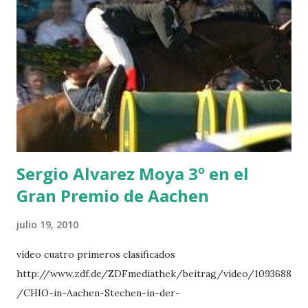
HERO -LEJAUNE 7 MO CHROI - O’BRIEN 8 CARMENA Z -
BREEN 9 JALLA DE GAVIERE -RAMZY AL DUHAMI 10
NOVEL -PHILIPPAERTS 3 triple 1 LATE NIGHT -LEVY 2 K
CLUB LADY -O’CONNOR 3 QUICK STUDY - HOUGH 4
LORENZO -AHLMANN 5 L’ESPOIR -GULLIKSEN 6
TOPINAMBOUR -LEPREVOST 7 WISCONSIN 111 -MOYA 8
INTERTOY Z - BRASH 9 HERALD –CORDON 10 SELDANA
DI CAMPALTO -SHARBATLY Vuelta Triunfal... el ganador
del Gran Premio en su vuelta de honor
Sergio Alvarez Moya 3º en el
Gran Premio de Aachen
julio 19, 2010
vídeo cuatro primeros clasificados
http://www.zdf.de/ZDFmediathek/beitrag/video/1093688
/CHIO-in-Aachen-Stechen-in-der-