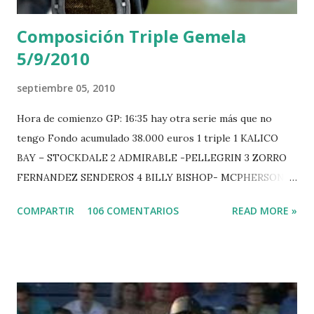
Composición Triple Gemela
5/9/2010
septiembre 05, 2010
Hora de comienzo GP: 16:35 hay otra serie más que no
tengo Fondo acumulado 38.000 euros 1 triple 1 KALICO
BAY – STOCKDALE 2 ADMIRABLE -PELLEGRIN 3 ZORRO
FERNANDEZ SENDEROS 4 BILLY BISHOP- MCPHERSON 5
LORD DU MONT MILON -GARMENDIA 6 MISTER DAVIER
COMPARTIR
106 COMENTARIOS
READ MORE »
-EPAILLARD 7 GIG AMAI M WHITAKER 8 SILVANA DU
HUIS -STAUT 9 WIVINA -FAGERSTROM 10 LORD DE
THEIZE - GUILLON 2 triple 1 CASINO -DJUPVIC 2
CHESTER Z -VAN ASTEN 3 LOYD 12 - BRAATEN 4 STAR
POWER - MILLAR 5 ARMANIE -VOORN 6 QUERLYBET