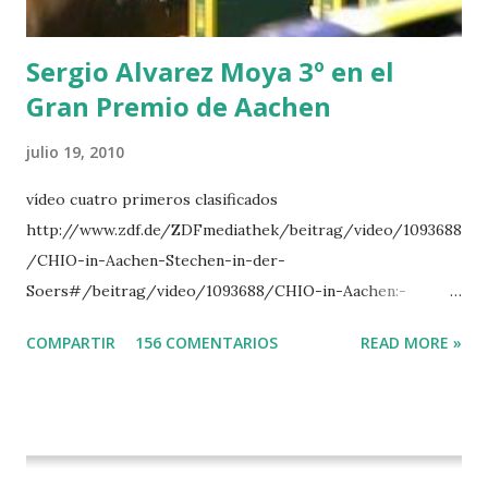
DI CAMPALTO -SHARBATLY Vuelta Triunfal... el ganador
del Gran Premio en su vuelta de honor
Sergio Alvarez Moya 3º en el
Gran Premio de Aachen
julio 19, 2010
vídeo cuatro primeros clasificados
http://www.zdf.de/ZDFmediathek/beitrag/video/1093688
/CHIO-in-Aachen-Stechen-in-der-
Soers#/beitrag/video/1093688/CHIO-in-Aachen:-
Stechen-in-der-Soers
COMPARTIR
156 COMENTARIOS
READ MORE »