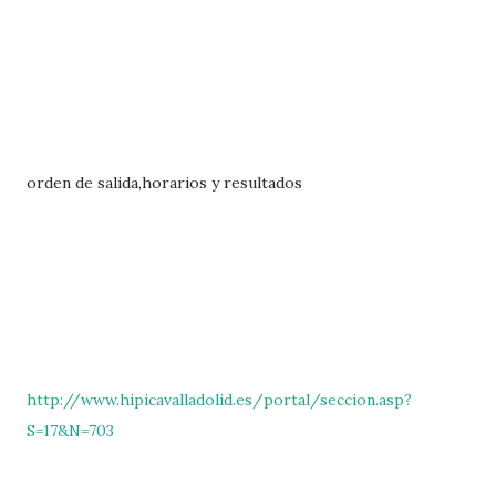
orden de salida,horarios y resultados
http://www.hipicavalladolid.es/portal/seccion.asp?
S=17&N=703