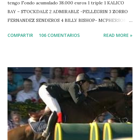
tengo Fondo acumulado 38.000 euros 1 triple 1 KALICO
BAY – STOCKDALE 2 ADMIRABLE -PELLEGRIN 3 ZORRO
FERNANDEZ SENDEROS 4 BILLY BISHOP- MCPHERSON 5
LORD DU MONT MILON -GARMENDIA 6 MISTER DAVIER
COMPARTIR
106 COMENTARIOS
READ MORE »
-EPAILLARD 7 GIG AMAI M WHITAKER 8 SILVANA DU
HUIS -STAUT 9 WIVINA -FAGERSTROM 10 LORD DE
THEIZE - GUILLON 2 triple 1 CASINO -DJUPVIC 2
CHESTER Z -VAN ASTEN 3 LOYD 12 - BRAATEN 4 STAR
POWER - MILLAR 5 ARMANIE -VOORN 6 QUERLYBET
HERO -LEJAUNE 7 MO CHROI - O’BRIEN 8 CARMENA Z -
BREEN 9 JALLA DE GAVIERE -RAMZY AL DUHAMI 10
NOVEL -PHILIPPAERTS 3 triple 1 LATE NIGHT -LEVY 2 K
CLUB LADY -O’CONNOR 3 QUICK STUDY - HOUGH 4
LORENZO -AHLMANN 5 L’ESPOIR -GULLIKSEN 6
TOPINAMBOUR -LEPREVOST 7 WISCONSIN 111 -MOYA 8
INTERTOY Z - BRASH 9 HERALD –CORDON 10 SELDANA