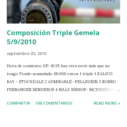
e
n
t
a
r
Composición Triple Gemela
i
o
5/9/2010
septiembre 05, 2010
Hora de comienzo GP: 16:35 hay otra serie más que no
tengo Fondo acumulado 38.000 euros 1 triple 1 KALICO
BAY – STOCKDALE 2 ADMIRABLE -PELLEGRIN 3 ZORRO
FERNANDEZ SENDEROS 4 BILLY BISHOP- MCPHERSON 5
LORD DU MONT MILON -GARMENDIA 6 MISTER DAVIER
COMPARTIR
106 COMENTARIOS
READ MORE »
-EPAILLARD 7 GIG AMAI M WHITAKER 8 SILVANA DU
HUIS -STAUT 9 WIVINA -FAGERSTROM 10 LORD DE
THEIZE - GUILLON 2 triple 1 CASINO -DJUPVIC 2