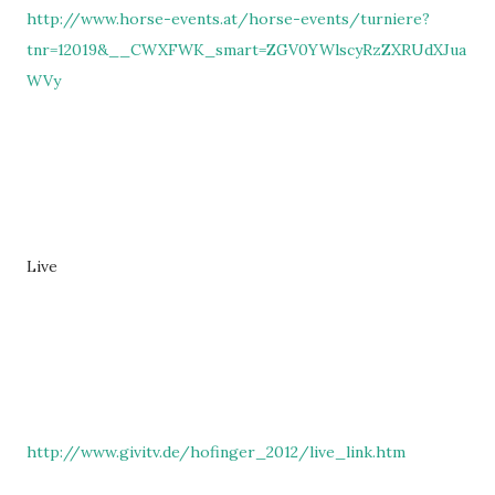
http://www.horse-events.at/horse-events/turniere?
tnr=12019&__CWXFWK_smart=ZGV0YWlscyRzZXRUdXJua
WVy
Live
http://www.givitv.de/hofinger_2012/live_link.htm