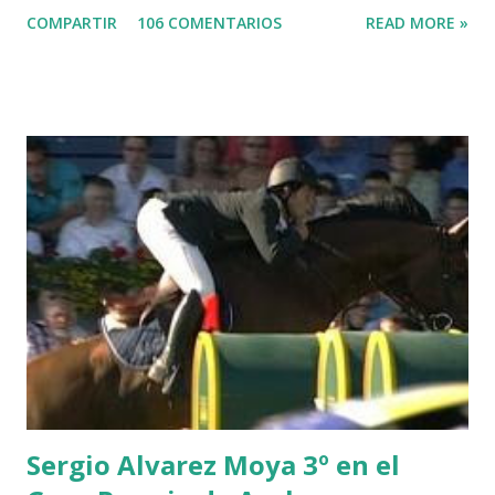
LORD DU MONT MILON -GARMENDIA 6 MISTER DAVIER
COMPARTIR
106 COMENTARIOS
READ MORE »
-EPAILLARD 7 GIG AMAI M WHITAKER 8 SILVANA DU
HUIS -STAUT 9 WIVINA -FAGERSTROM 10 LORD DE
THEIZE - GUILLON 2 triple 1 CASINO -DJUPVIC 2
CHESTER Z -VAN ASTEN 3 LOYD 12 - BRAATEN 4 STAR
POWER - MILLAR 5 ARMANIE -VOORN 6 QUERLYBET
HERO -LEJAUNE 7 MO CHROI - O’BRIEN 8 CARMENA Z -
BREEN 9 JALLA DE GAVIERE -RAMZY AL DUHAMI 10
NOVEL -PHILIPPAERTS 3 triple 1 LATE NIGHT -LEVY 2 K
CLUB LADY -O’CONNOR 3 QUICK STUDY - HOUGH 4
LORENZO -AHLMANN 5 L’ESPOIR -GULLIKSEN 6
TOPINAMBOUR -LEPREVOST 7 WISCONSIN 111 -MOYA 8
INTERTOY Z - BRASH 9 HERALD –CORDON 10 SELDANA
DI CAMPALTO -SHARBATLY Vuelta Triunfal... el ganador
del Gran Premio en su vuelta de honor
Sergio Alvarez Moya 3º en el