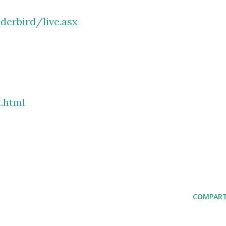
derbird/live.asx
t.html
COMPART