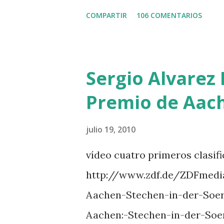
MISTER DAVIER -EPAILLARD
COMPARTIR
106 COMENTARIOS
HUIS -STAUT 9 WIVINA -FA
GUILLON 2 triple 1 CASINO 
LOYD 12 - BRAATEN 4 STAR
Sergio Alvarez 
QUERLYBET HERO -LEJAUNE 
Premio de Aac
BREEN 9 JALLA DE GAVIERE 
PHILIPPAERTS 3 triple 1 LA
julio 19, 2010
O’CONNOR 3 QUICK STUDY 
vídeo cuatro primeros clasif
L’ESPOIR -GULLIKSEN 6 T
http://www.zdf.de/ZDFmedi
111 -MOYA 8 INTERTOY Z -
Aachen-Stechen-in-der-Soe
DI CAMPALTO -SHARBATLY Vuel
Aachen:-Stechen-in-der-Soe