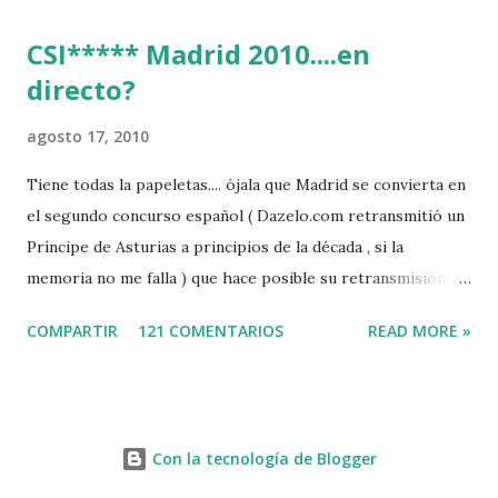
CSI***** Madrid 2010....en
directo?
agosto 17, 2010
Tiene todas la papeletas.... ójala que Madrid se convierta en
el segundo concurso español ( Dazelo.com retransmitió un
Príncipe de Asturias a principios de la década , si la
memoria no me falla ) que hace posible su retransmisión via
internet de manera gratuita para todos los aficionados...del
COMPARTIR
121 COMENTARIOS
READ MORE »
mundo mundial...
http://www.clubvillademadrid.com/cseuropa/2010/htm/0
4_canaltv_intro.htm
Con la tecnología de Blogger