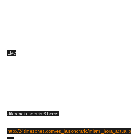
Live
diferencia horaria 6 horas
http://24timezones.com/es_husohorario/miami_hora_actual.p