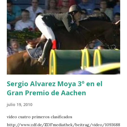
POWER - MILLAR 5 ARMANIE -VOORN 6 QUERLYBET
HERO -LEJAUNE 7 MO CHROI - O’BRIEN 8 CARMENA Z -
BREEN 9 JALLA DE GAVIERE -RAMZY AL DUHAMI 10
NOVEL -PHILIPPAERTS 3 triple 1 LATE NIGHT -LEVY 2 K
CLUB LADY -O’CONNOR 3 QUICK STUDY - HOUGH 4
LORENZO -AHLMANN 5 L’ESPOIR -GULLIKSEN 6
TOPINAMBOUR -LEPREVOST 7 WISCONSIN 111 -MOYA 8
INTERTOY Z - BRASH 9 HERALD –CORDON 10 SELDANA
DI CAMPALTO -SHARBATLY Vuelta Triunfal... el ganador
del Gran Premio en su vuelta de honor
Sergio Alvarez Moya 3º en el
Gran Premio de Aachen
julio 19, 2010
vídeo cuatro primeros clasificados
http://www.zdf.de/ZDFmediathek/beitrag/video/1093688