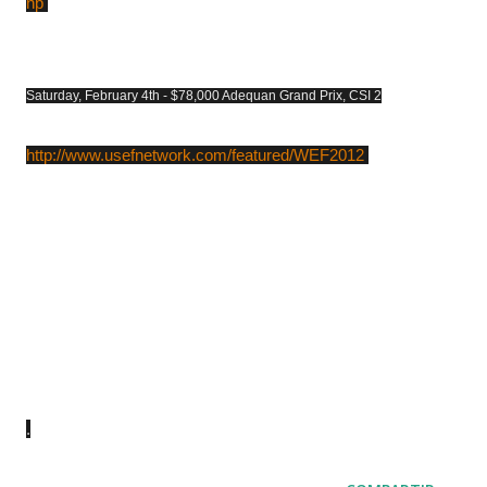
hp
Saturday, February 4th - $78,000 Adequan Grand Prix, CSI 2
http://www.usefnetwork.com/featured/WEF2012
.