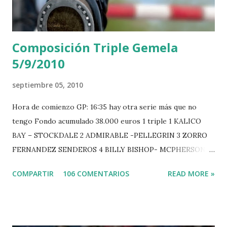
Composición Triple Gemela
5/9/2010
septiembre 05, 2010
Hora de comienzo GP: 16:35 hay otra serie más que no
tengo Fondo acumulado 38.000 euros 1 triple 1 KALICO
BAY – STOCKDALE 2 ADMIRABLE -PELLEGRIN 3 ZORRO
FERNANDEZ SENDEROS 4 BILLY BISHOP- MCPHERSON 5
LORD DU MONT MILON -GARMENDIA 6 MISTER DAVIER
COMPARTIR
106 COMENTARIOS
READ MORE »
-EPAILLARD 7 GIG AMAI M WHITAKER 8 SILVANA DU
HUIS -STAUT 9 WIVINA -FAGERSTROM 10 LORD DE
THEIZE - GUILLON 2 triple 1 CASINO -DJUPVIC 2
CHESTER Z -VAN ASTEN 3 LOYD 12 - BRAATEN 4 STAR