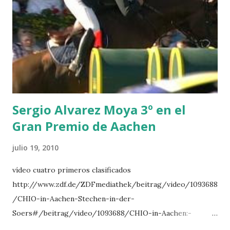
NOVEL -PHILIPPAERTS 3 triple 1 LATE NIGHT -LEVY 2 K
CLUB LADY -O’CONNOR 3 QUICK STUDY - HOUGH 4
LORENZO -AHLMANN 5 L’ESPOIR -GULLIKSEN 6
TOPINAMBOUR -LEPREVOST 7 WISCONSIN 111 -MOYA 8
INTERTOY Z - BRASH 9 HERALD –CORDON 10 SELDANA
DI CAMPALTO -SHARBATLY Vuelta Triunfal... el ganador
del Gran Premio en su vuelta de honor
Sergio Alvarez Moya 3º en el
Gran Premio de Aachen
julio 19, 2010
vídeo cuatro primeros clasificados
http://www.zdf.de/ZDFmediathek/beitrag/video/1093688
/CHIO-in-Aachen-Stechen-in-der-
Soers#/beitrag/video/1093688/CHIO-in-Aachen:-
Stechen-in-der-Soers