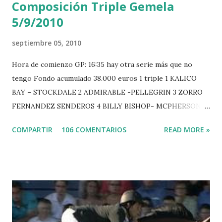
Composición Triple Gemela
i
o
5/9/2010
septiembre 05, 2010
Hora de comienzo GP: 16:35 hay otra serie más que no
tengo Fondo acumulado 38.000 euros 1 triple 1 KALICO
BAY – STOCKDALE 2 ADMIRABLE -PELLEGRIN 3 ZORRO
FERNANDEZ SENDEROS 4 BILLY BISHOP- MCPHERSON 5
LORD DU MONT MILON -GARMENDIA 6 MISTER DAVIER
COMPARTIR
106 COMENTARIOS
READ MORE »
-EPAILLARD 7 GIG AMAI M WHITAKER 8 SILVANA DU
HUIS -STAUT 9 WIVINA -FAGERSTROM 10 LORD DE
THEIZE - GUILLON 2 triple 1 CASINO -DJUPVIC 2
CHESTER Z -VAN ASTEN 3 LOYD 12 - BRAATEN 4 STAR
POWER - MILLAR 5 ARMANIE -VOORN 6 QUERLYBET
HERO -LEJAUNE 7 MO CHROI - O’BRIEN 8 CARMENA Z -
BREEN 9 JALLA DE GAVIERE -RAMZY AL DUHAMI 10