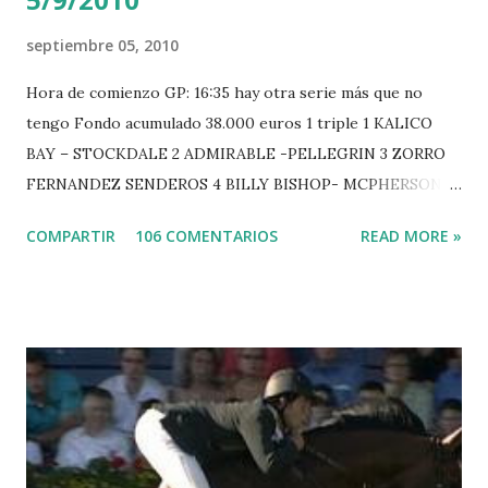
septiembre 05, 2010
Hora de comienzo GP: 16:35 hay otra serie más que no
tengo Fondo acumulado 38.000 euros 1 triple 1 KALICO
BAY – STOCKDALE 2 ADMIRABLE -PELLEGRIN 3 ZORRO
FERNANDEZ SENDEROS 4 BILLY BISHOP- MCPHERSON 5
LORD DU MONT MILON -GARMENDIA 6 MISTER DAVIER
COMPARTIR
106 COMENTARIOS
READ MORE »
-EPAILLARD 7 GIG AMAI M WHITAKER 8 SILVANA DU
HUIS -STAUT 9 WIVINA -FAGERSTROM 10 LORD DE
THEIZE - GUILLON 2 triple 1 CASINO -DJUPVIC 2
CHESTER Z -VAN ASTEN 3 LOYD 12 - BRAATEN 4 STAR
POWER - MILLAR 5 ARMANIE -VOORN 6 QUERLYBET
HERO -LEJAUNE 7 MO CHROI - O’BRIEN 8 CARMENA Z -
BREEN 9 JALLA DE GAVIERE -RAMZY AL DUHAMI 10
NOVEL -PHILIPPAERTS 3 triple 1 LATE NIGHT -LEVY 2 K