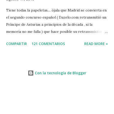
Tiene todas la papeletas.... ójala que Madrid se convierta en
el segundo concurso español ( Dazelo.com retransmitió un
Príncipe de Asturias a principios de la década , si la
memoria no me falla ) que hace posible su retransmisión via
internet de manera gratuita para todos los aficionados...del
COMPARTIR
121 COMENTARIOS
READ MORE »
mundo mundial...
http://www.clubvillademadrid.com/cseuropa/2010/htm/0
4_canaltv_intro.htm
Con la tecnología de Blogger