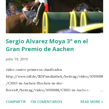
CLUB LADY -O’CONNOR 3 QUICK STUDY - HOUGH 4
LORENZO -AHLMANN 5 L’ESPOIR -GULLIKSEN 6
TOPINAMBOUR -LEPREVOST 7 WISCONSIN 111 -MOYA 8
INTERTOY Z - BRASH 9 HERALD –CORDON 10 SELDANA
DI CAMPALTO -SHARBATLY Vuelta Triunfal... el ganador
del Gran Premio en su vuelta de honor
Sergio Alvarez Moya 3º en el
Gran Premio de Aachen
julio 19, 2010
vídeo cuatro primeros clasificados
http://www.zdf.de/ZDFmediathek/beitrag/video/1093688
/CHIO-in-Aachen-Stechen-in-der-
Soers#/beitrag/video/1093688/CHIO-in-Aachen:-
Stechen-in-der-Soers
COMPARTIR
156 COMENTARIOS
READ MORE »