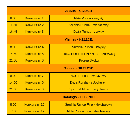
Jueves - 8.12.2011
8:00
Konkurs nr 1
Mała Runda - zwykły
11:30
Konkurs nr 2
Średnia Runda - dwufazowy
16:45
Konkurs nr 3
Duża Runda - zwykły
Viernes - 9.12.2011
8:00
Konkurs nr 4
Średnia Runda - zwykły
14:30
Konkurs nr 5
Duża Runda (el. HPP) - z rozgrywką
21:00
Konkurs nr 6
Potęga Skoku
Sábado - 10.12.2011
8:00
Konkurs nr 7
Mała Runda - dwufazowy
14:30
Konkurs nr 8
Duża Runda - z Jockerem
21:00
Konkurs nr 9
Speed & Music - szybkości
Domingo - 11.12.2011
8:00
Konkurs nr 10
Średnia Runda Finał - dwufazowy
17:30
Konkurs nr 12
Mała Runda Finał - dwufazowy