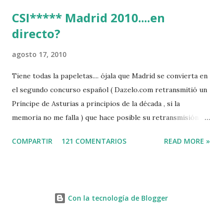
CSI***** Madrid 2010....en
directo?
agosto 17, 2010
Tiene todas la papeletas.... ójala que Madrid se convierta en
el segundo concurso español ( Dazelo.com retransmitió un
Príncipe de Asturias a principios de la década , si la
memoria no me falla ) que hace posible su retransmisión via
internet de manera gratuita para todos los aficionados...del
COMPARTIR
121 COMENTARIOS
READ MORE »
mundo mundial...
http://www.clubvillademadrid.com/cseuropa/2010/htm/0
4_canaltv_intro.htm
Con la tecnología de Blogger