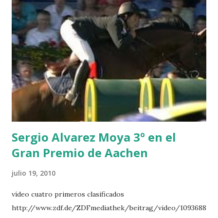
POWER - MILLAR 5 ARMANIE -VOORN 6 QUERLYBET
HERO -LEJAUNE 7 MO CHROI - O’BRIEN 8 CARMENA Z -
BREEN 9 JALLA DE GAVIERE -RAMZY AL DUHAMI 10
NOVEL -PHILIPPAERTS 3 triple 1 LATE NIGHT -LEVY 2 K
CLUB LADY -O’CONNOR 3 QUICK STUDY - HOUGH 4
LORENZO -AHLMANN 5 L’ESPOIR -GULLIKSEN 6
TOPINAMBOUR -LEPREVOST 7 WISCONSIN 111 -MOYA 8
INTERTOY Z - BRASH 9 HERALD –CORDON 10 SELDANA
DI CAMPALTO -SHARBATLY Vuelta Triunfal... el ganador
del Gran Premio en su vuelta de honor
Sergio Alvarez Moya 3º en el
Gran Premio de Aachen
julio 19, 2010
vídeo cuatro primeros clasificados
http://www.zdf.de/ZDFmediathek/beitrag/video/1093688