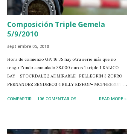
Composición Triple Gemela
5/9/2010
septiembre 05, 2010
Hora de comienzo GP: 16:35 hay otra serie más que no
tengo Fondo acumulado 38.000 euros 1 triple 1 KALICO
BAY – STOCKDALE 2 ADMIRABLE -PELLEGRIN 3 ZORRO
FERNANDEZ SENDEROS 4 BILLY BISHOP- MCPHERSON 5
LORD DU MONT MILON -GARMENDIA 6 MISTER DAVIER
COMPARTIR
106 COMENTARIOS
READ MORE »
-EPAILLARD 7 GIG AMAI M WHITAKER 8 SILVANA DU
HUIS -STAUT 9 WIVINA -FAGERSTROM 10 LORD DE
THEIZE - GUILLON 2 triple 1 CASINO -DJUPVIC 2
CHESTER Z -VAN ASTEN 3 LOYD 12 - BRAATEN 4 STAR