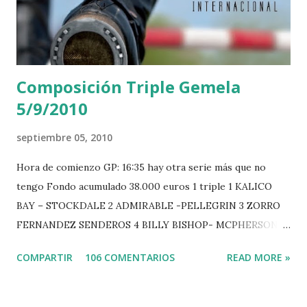
Composición Triple Gemela
5/9/2010
septiembre 05, 2010
Hora de comienzo GP: 16:35 hay otra serie más que no
tengo Fondo acumulado 38.000 euros 1 triple 1 KALICO
BAY – STOCKDALE 2 ADMIRABLE -PELLEGRIN 3 ZORRO
FERNANDEZ SENDEROS 4 BILLY BISHOP- MCPHERSON 5
LORD DU MONT MILON -GARMENDIA 6 MISTER DAVIER
COMPARTIR
106 COMENTARIOS
READ MORE »
-EPAILLARD 7 GIG AMAI M WHITAKER 8 SILVANA DU
HUIS -STAUT 9 WIVINA -FAGERSTROM 10 LORD DE
THEIZE - GUILLON 2 triple 1 CASINO -DJUPVIC 2