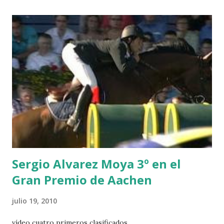
CHESTER Z -VAN ASTEN 3 LOYD 12 - BRAATEN 4 STAR
POWER - MILLAR 5 ARMANIE -VOORN 6 QUERLYBET
HERO -LEJAUNE 7 MO CHROI - O’BRIEN 8 CARMENA Z -
BREEN 9 JALLA DE GAVIERE -RAMZY AL DUHAMI 10
NOVEL -PHILIPPAERTS 3 triple 1 LATE NIGHT -LEVY 2 K
CLUB LADY -O’CONNOR 3 QUICK STUDY - HOUGH 4
LORENZO -AHLMANN 5 L’ESPOIR -GULLIKSEN 6
TOPINAMBOUR -LEPREVOST 7 WISCONSIN 111 -MOYA 8
INTERTOY Z - BRASH 9 HERALD –CORDON 10 SELDANA
DI CAMPALTO -SHARBATLY Vuelta Triunfal... el ganador
del Gran Premio en su vuelta de honor
Sergio Alvarez Moya 3º en el
Gran Premio de Aachen
julio 19, 2010
vídeo cuatro primeros clasificados