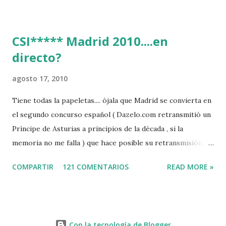
CSI***** Madrid 2010....en
directo?
agosto 17, 2010
Tiene todas la papeletas.... ójala que Madrid se convierta en
el segundo concurso español ( Dazelo.com retransmitió un
Príncipe de Asturias a principios de la década , si la
memoria no me falla ) que hace posible su retransmisión via
internet de manera gratuita para todos los aficionados...del
COMPARTIR
121 COMENTARIOS
READ MORE »
mundo mundial...
http://www.clubvillademadrid.com/cseuropa/2010/htm/0
4_canaltv_intro.htm
Con la tecnología de Blogger