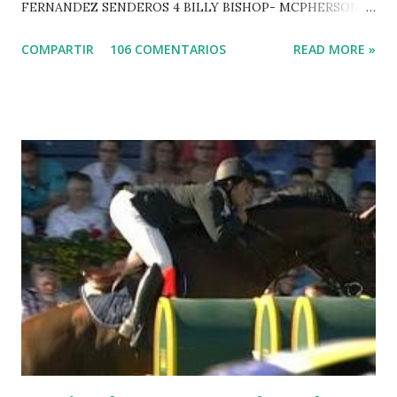
FERNANDEZ SENDEROS 4 BILLY BISHOP- MCPHERSON 5
LORD DU MONT MILON -GARMENDIA 6 MISTER DAVIER
COMPARTIR
106 COMENTARIOS
READ MORE »
-EPAILLARD 7 GIG AMAI M WHITAKER 8 SILVANA DU
HUIS -STAUT 9 WIVINA -FAGERSTROM 10 LORD DE
THEIZE - GUILLON 2 triple 1 CASINO -DJUPVIC 2
CHESTER Z -VAN ASTEN 3 LOYD 12 - BRAATEN 4 STAR
POWER - MILLAR 5 ARMANIE -VOORN 6 QUERLYBET
HERO -LEJAUNE 7 MO CHROI - O’BRIEN 8 CARMENA Z -
BREEN 9 JALLA DE GAVIERE -RAMZY AL DUHAMI 10
NOVEL -PHILIPPAERTS 3 triple 1 LATE NIGHT -LEVY 2 K
CLUB LADY -O’CONNOR 3 QUICK STUDY - HOUGH 4
LORENZO -AHLMANN 5 L’ESPOIR -GULLIKSEN 6
TOPINAMBOUR -LEPREVOST 7 WISCONSIN 111 -MOYA 8
INTERTOY Z - BRASH 9 HERALD –CORDON 10 SELDANA
DI CAMPALTO -SHARBATLY Vuelta Triunfal... el ganador
del Gran Premio en su vuelta de honor