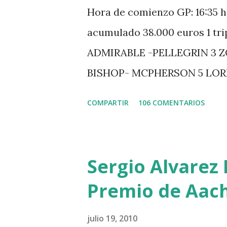
Hora de comienzo GP: 16:35 h
acumulado 38.000 euros 1 tr
ADMIRABLE -PELLEGRIN 3 
BISHOP- MCPHERSON 5 LO
MISTER DAVIER -EPAILLARD
COMPARTIR
106 COMENTARIOS
HUIS -STAUT 9 WIVINA -FA
GUILLON 2 triple 1 CASINO 
LOYD 12 - BRAATEN 4 STAR
Sergio Alvarez 
QUERLYBET HERO -LEJAUNE 
Premio de Aac
BREEN 9 JALLA DE GAVIERE 
PHILIPPAERTS 3 triple 1 LA
julio 19, 2010