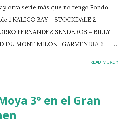
ay otra serie más que no tengo Fondo
iple 1 KALICO BAY – STOCKDALE 2
ZORRO FERNANDEZ SENDEROS 4 BILLY
RD DU MONT MILON -GARMENDIA 6
 7 GIG AMAI M WHITAKER 8 SILVANA DU
READ MORE »
GERSTROM 10 LORD DE THEIZE -
-DJUPVIC 2 CHESTER Z -VAN ASTEN 3
 POWER - MILLAR 5 ARMANIE -VOORN 6
Moya 3º en el Gran
7 MO CHROI - O’BRIEN 8 CARMENA Z -
hen
-RAMZY AL DUHAMI 10 NOVEL -
TE NIGHT -LEVY 2 K CLUB LADY -