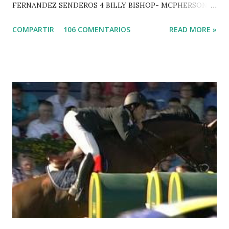
FERNANDEZ SENDEROS 4 BILLY BISHOP- MCPHERSON 5
LORD DU MONT MILON -GARMENDIA 6 MISTER DAVIER
COMPARTIR
106 COMENTARIOS
READ MORE »
-EPAILLARD 7 GIG AMAI M WHITAKER 8 SILVANA DU
HUIS -STAUT 9 WIVINA -FAGERSTROM 10 LORD DE
THEIZE - GUILLON 2 triple 1 CASINO -DJUPVIC 2
CHESTER Z -VAN ASTEN 3 LOYD 12 - BRAATEN 4 STAR
POWER - MILLAR 5 ARMANIE -VOORN 6 QUERLYBET
HERO -LEJAUNE 7 MO CHROI - O’BRIEN 8 CARMENA Z -
BREEN 9 JALLA DE GAVIERE -RAMZY AL DUHAMI 10
NOVEL -PHILIPPAERTS 3 triple 1 LATE NIGHT -LEVY 2 K
CLUB LADY -O’CONNOR 3 QUICK STUDY - HOUGH 4
LORENZO -AHLMANN 5 L’ESPOIR -GULLIKSEN 6
TOPINAMBOUR -LEPREVOST 7 WISCONSIN 111 -MOYA 8
INTERTOY Z - BRASH 9 HERALD –CORDON 10 SELDANA
DI CAMPALTO -SHARBATLY Vuelta Triunfal... el ganador
del Gran Premio en su vuelta de honor