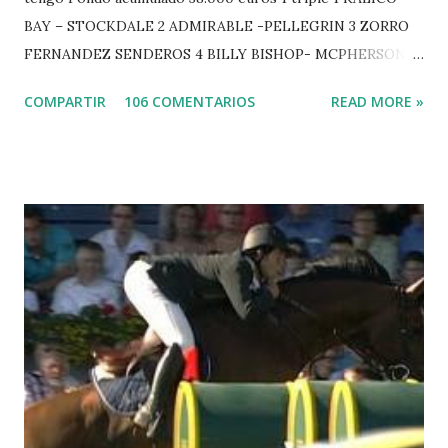
BAY – STOCKDALE 2 ADMIRABLE -PELLEGRIN 3 ZORRO
FERNANDEZ SENDEROS 4 BILLY BISHOP- MCPHERSON 5
LORD DU MONT MILON -GARMENDIA 6 MISTER DAVIER
COMPARTIR
106 COMENTARIOS
READ MORE »
-EPAILLARD 7 GIG AMAI M WHITAKER 8 SILVANA DU
HUIS -STAUT 9 WIVINA -FAGERSTROM 10 LORD DE
THEIZE - GUILLON 2 triple 1 CASINO -DJUPVIC 2
CHESTER Z -VAN ASTEN 3 LOYD 12 - BRAATEN 4 STAR
POWER - MILLAR 5 ARMANIE -VOORN 6 QUERLYBET
HERO -LEJAUNE 7 MO CHROI - O’BRIEN 8 CARMENA Z -
BREEN 9 JALLA DE GAVIERE -RAMZY AL DUHAMI 10
NOVEL -PHILIPPAERTS 3 triple 1 LATE NIGHT -LEVY 2 K
CLUB LADY -O’CONNOR 3 QUICK STUDY - HOUGH 4
LORENZO -AHLMANN 5 L’ESPOIR -GULLIKSEN 6
TOPINAMBOUR -LEPREVOST 7 WISCONSIN 111 -MOYA 8
INTERTOY Z - BRASH 9 HERALD –CORDON 10 SELDANA
DI CAMPALTO -SHARBATLY Vuelta Triunfal... el ganador