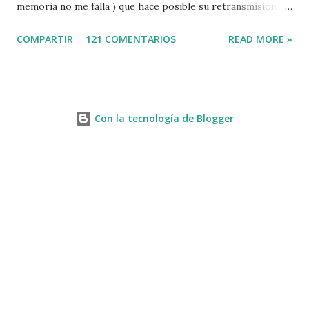
memoria no me falla ) que hace posible su retransmisión via
internet de manera gratuita para todos los aficionados...del
COMPARTIR
121 COMENTARIOS
READ MORE »
mundo mundial...
http://www.clubvillademadrid.com/cseuropa/2010/htm/0
4_canaltv_intro.htm
Con la tecnología de Blogger