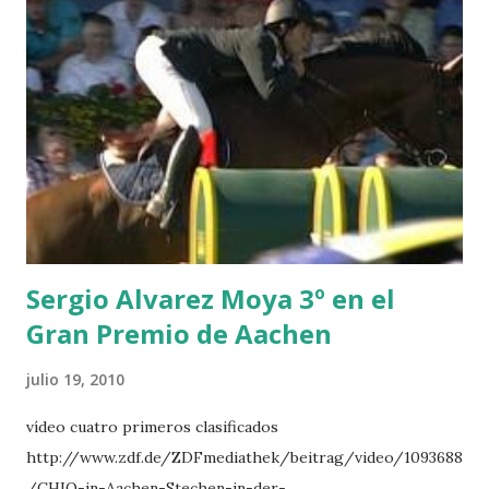
HERO -LEJAUNE 7 MO CHROI - O’BRIEN 8 CARMENA Z -
BREEN 9 JALLA DE GAVIERE -RAMZY AL DUHAMI 10
NOVEL -PHILIPPAERTS 3 triple 1 LATE NIGHT -LEVY 2 K
CLUB LADY -O’CONNOR 3 QUICK STUDY - HOUGH 4
LORENZO -AHLMANN 5 L’ESPOIR -GULLIKSEN 6
TOPINAMBOUR -LEPREVOST 7 WISCONSIN 111 -MOYA 8
INTERTOY Z - BRASH 9 HERALD –CORDON 10 SELDANA
DI CAMPALTO -SHARBATLY Vuelta Triunfal... el ganador
del Gran Premio en su vuelta de honor
Sergio Alvarez Moya 3º en el
Gran Premio de Aachen
julio 19, 2010
vídeo cuatro primeros clasificados
http://www.zdf.de/ZDFmediathek/beitrag/video/1093688
/CHIO-in-Aachen-Stechen-in-der-