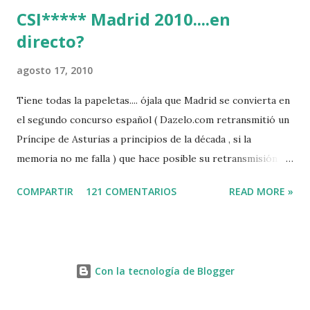
CSI***** Madrid 2010....en
directo?
agosto 17, 2010
Tiene todas la papeletas.... ójala que Madrid se convierta en
el segundo concurso español ( Dazelo.com retransmitió un
Príncipe de Asturias a principios de la década , si la
memoria no me falla ) que hace posible su retransmisión via
internet de manera gratuita para todos los aficionados...del
COMPARTIR
121 COMENTARIOS
READ MORE »
mundo mundial...
http://www.clubvillademadrid.com/cseuropa/2010/htm/0
4_canaltv_intro.htm
Con la tecnología de Blogger