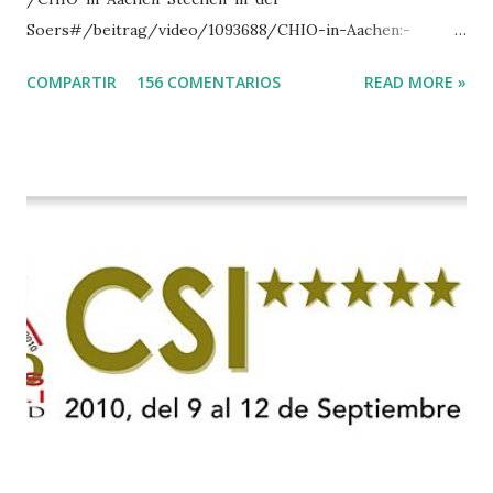
Soers#/beitrag/video/1093688/CHIO-in-Aachen:-
Stechen-in-der-Soers
COMPARTIR
156 COMENTARIOS
READ MORE »