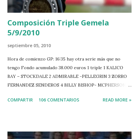
Composición Triple Gemela
5/9/2010
septiembre 05, 2010
Hora de comienzo GP: 16:35 hay otra serie más que no
tengo Fondo acumulado 38.000 euros 1 triple 1 KALICO
BAY – STOCKDALE 2 ADMIRABLE -PELLEGRIN 3 ZORRO
FERNANDEZ SENDEROS 4 BILLY BISHOP- MCPHERSON 5
LORD DU MONT MILON -GARMENDIA 6 MISTER DAVIER
COMPARTIR
106 COMENTARIOS
READ MORE »
-EPAILLARD 7 GIG AMAI M WHITAKER 8 SILVANA DU
HUIS -STAUT 9 WIVINA -FAGERSTROM 10 LORD DE
THEIZE - GUILLON 2 triple 1 CASINO -DJUPVIC 2
CHESTER Z -VAN ASTEN 3 LOYD 12 - BRAATEN 4 STAR
POWER - MILLAR 5 ARMANIE -VOORN 6 QUERLYBET