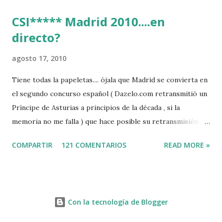
CSI***** Madrid 2010....en
directo?
agosto 17, 2010
Tiene todas la papeletas.... ójala que Madrid se convierta en
el segundo concurso español ( Dazelo.com retransmitió un
Príncipe de Asturias a principios de la década , si la
memoria no me falla ) que hace posible su retransmisión via
internet de manera gratuita para todos los aficionados...del
COMPARTIR
121 COMENTARIOS
READ MORE »
mundo mundial...
http://www.clubvillademadrid.com/cseuropa/2010/htm/0
4_canaltv_intro.htm
Con la tecnología de Blogger