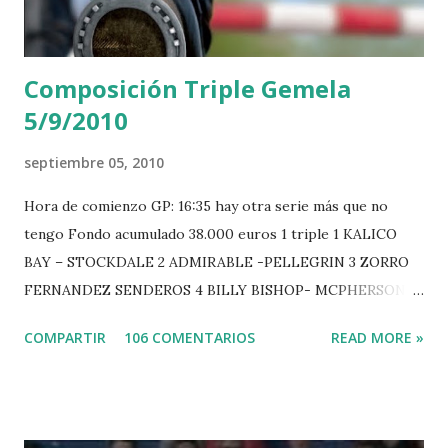
Composición Triple Gemela
5/9/2010
septiembre 05, 2010
Hora de comienzo GP: 16:35 hay otra serie más que no
tengo Fondo acumulado 38.000 euros 1 triple 1 KALICO
BAY – STOCKDALE 2 ADMIRABLE -PELLEGRIN 3 ZORRO
FERNANDEZ SENDEROS 4 BILLY BISHOP- MCPHERSON 5
LORD DU MONT MILON -GARMENDIA 6 MISTER DAVIER
COMPARTIR
106 COMENTARIOS
READ MORE »
-EPAILLARD 7 GIG AMAI M WHITAKER 8 SILVANA DU
HUIS -STAUT 9 WIVINA -FAGERSTROM 10 LORD DE
THEIZE - GUILLON 2 triple 1 CASINO -DJUPVIC 2
CHESTER Z -VAN ASTEN 3 LOYD 12 - BRAATEN 4 STAR