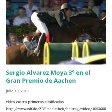
POWER - MILLAR 5 ARMANIE -VOORN 6 QUERLYBET
HERO -LEJAUNE 7 MO CHROI - O’BRIEN 8 CARMENA Z -
BREEN 9 JALLA DE GAVIERE -RAMZY AL DUHAMI 10
NOVEL -PHILIPPAERTS 3 triple 1 LATE NIGHT -LEVY 2 K
CLUB LADY -O’CONNOR 3 QUICK STUDY - HOUGH 4
LORENZO -AHLMANN 5 L’ESPOIR -GULLIKSEN 6
TOPINAMBOUR -LEPREVOST 7 WISCONSIN 111 -MOYA 8
INTERTOY Z - BRASH 9 HERALD –CORDON 10 SELDANA
DI CAMPALTO -SHARBATLY Vuelta Triunfal... el ganador
del Gran Premio en su vuelta de honor
Sergio Alvarez Moya 3º en el
Gran Premio de Aachen
julio 19, 2010
vídeo cuatro primeros clasificados
http://www.zdf.de/ZDFmediathek/beitrag/video/1093688